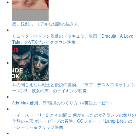
痣、銃創..、リアルな傷跡の描き方
リュック・ベッソン監督のドラキュラ。映画『Dracula : A Love
Tale』のVFXブレイクダウン映像
耳の聞こえない戦士と伝説の魔物。『ラブ、デス＆ロボット』シ
ーズン3「彼女の声」のメイキング映像
3ds Max 使用、SF環境のつくり方（※英語ムービー）
トイ・ストーリー2 と 4 の間に 何があったのか? ランプの飾りの
羊飼い人形 ボー・ピープの冒険。CGショート『Lamp Life』の
トレーラー＆クリップ映像