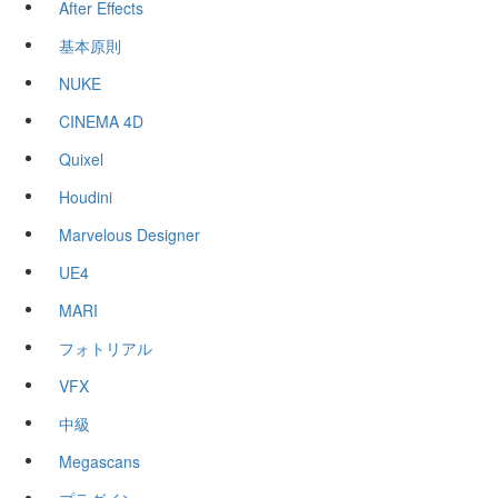
After Effects
基本原則
NUKE
CINEMA 4D
Quixel
Houdini
Marvelous Designer
UE4
MARI
フォトリアル
VFX
中級
Megascans