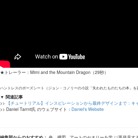
★トレーラー：Mimi and the Mountain Dragon（29秒）
ハントレスのポーズシート（ジョン・コノリーの小説「失われたものたちの本」を
▼ 関連記事
>>
【チュートリアル】インスピレーションから最終デザインまで：キ
>> Daniel Tarrnt氏 のウェブサイト：
Daniel's Website
編集部からのおすすめ：
色、構図.. アートのセオリーを学ぶ/再発見す