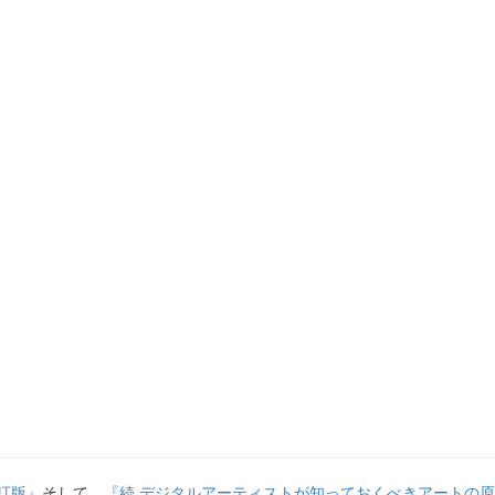
訂版』
そして、
『続 デジタルアーティストが知っておくべきアートの原