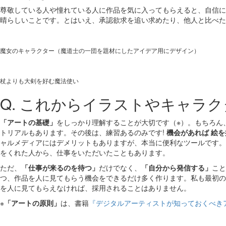
尊敬している人や憧れている人に作品を気に入ってもらえると、自信に
晴らしいことです。とはいえ、承認欲求を追い求めたり、他人と比べた
魔女のキャラクター（魔道士の一団を題材にしたアイデア用にデザイン）
杖よりも大剣を好む魔法使い
Q. これからイラストやキャラ
「アートの基礎」
をしっかり理解することが大切です（※）。もちろん
トリアルもあります。その後は、練習あるのみです!
機会があれば 絵
ャルメディアにはデメリットもありますが、本当に便利なツールです。
をくれた人から、仕事をいただいたこともあります。
ただ、
「仕事が来るのを待つ」
だけでなく、
「自分から発信する」
こと
つ、作品を人に見てもらう機会をできるだけ多く作ります。私も最初の
を人に見てもらえなければ、採用されることはありません。
※
「アートの原則」
は、書籍
『デジタルアーティストが知っておくべき