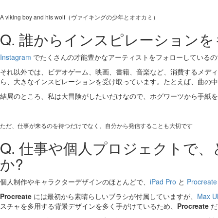
A viking boy and his wolf（ヴァイキングの少年とオオカミ）
Q. 誰からインスピレーション
Instagram
でたくさんの才能豊かなアーティストをフォローしているの
それ以外では、ビデオゲーム、映画、書籍、音楽など、消費するメディ
ら、大きなインスピレーションを受け取っています。たとえば、曲の中
結局のところ、私は大冒険がしたいだけなので、ホグワーツから手紙を
ただ、仕事が来るのを待つだけでなく、自分から発信することも大切です
Q. 仕事や個人プロジェクトで
か?
個人制作やキャラクターデザインのほとんどで、
iPad Pro
と
Procreate
Procreate
には最初から素晴らしいブラシが付属していますが、
Max 
スチャを多用する背景デザインを多く手がけているため、
Procreate
だ