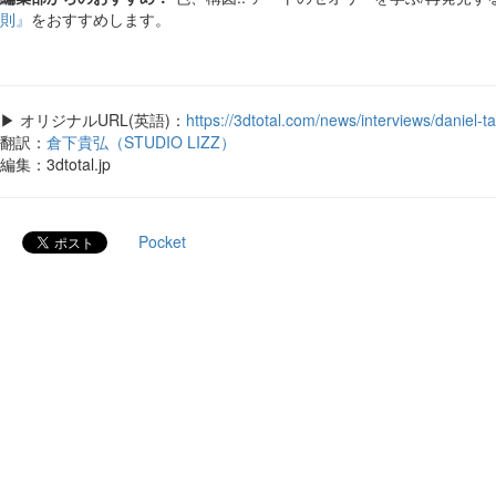
則』
をおすすめします。
▶ オリジナルURL(英語)：
https://3dtotal.com/news/interviews/daniel-ta
翻訳：
倉下貴弘（STUDIO LIZZ）
編集：3dtotal.jp
Pocket