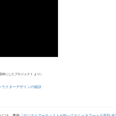
題材にしたプロジェクト より）
ャラクターデザインの秘訣
るには、書籍
『デジタルアーティストが知っておくべきアートの原則 改