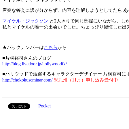
唐突な答えに訳が分からず、内容を理解しようとしてたら
あ
マイケル・ジャクソン
と2人きりで同じ部屋にいながら、しか
私とマイケルの唯一の出会いでした。ちょっぴり後悔した出
★バックナンバーは
こちら
から
■片桐裕司さんのブログ
http://blog.livedoor.jp/hollywoodfx/
■ハリウッドで活躍するキャラクターデザイナー 片桐裕司に
http://chokokuseminar.com/
※九州（11月）申し込み受付中
Pocket