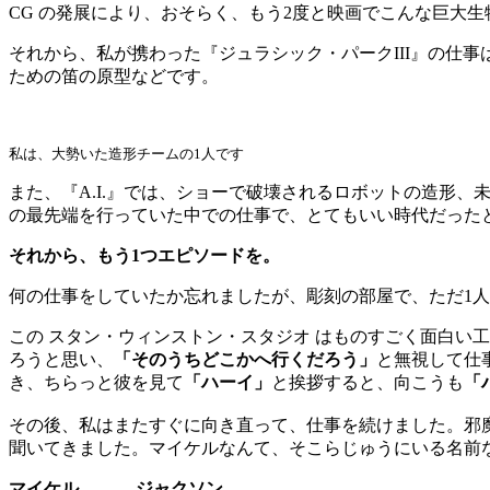
CG の発展により、おそらく、もう2度と映画でこんな巨大生
それから、私が携わった『ジュラシック・パークIII』の仕
ための笛の原型などです。
私は、大勢いた造形チームの1人です
また、『A.I.』では、ショーで破壊されるロボットの造形
の最先端を行っていた中での仕事で、とてもいい時代だった
それから、もう1つエピソードを。
何の仕事をしていたか忘れましたが、彫刻の部屋で、ただ1
この スタン・ウィンストン・スタジオ はものすごく面白い
ろうと思い、
「そのうちどこかへ行くだろう」
と無視して仕
き、ちらっと彼を見て
「ハーイ」
と挨拶すると、向こうも
「
その後、私はまたすぐに向き直って、仕事を続けました。邪魔
聞いてきました。マイケルなんて、そこらじゅうにいる名前
マイケル、、、 ジャクソン、、、