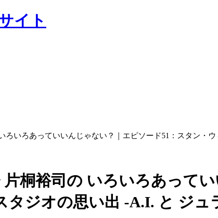
ャルサイト
 いろいろあっていいんじゃない？｜エピソード51：スタン・ウィ
監督 片桐裕司の いろいろあっ
ジオの思い出 -A.I. と ジュ