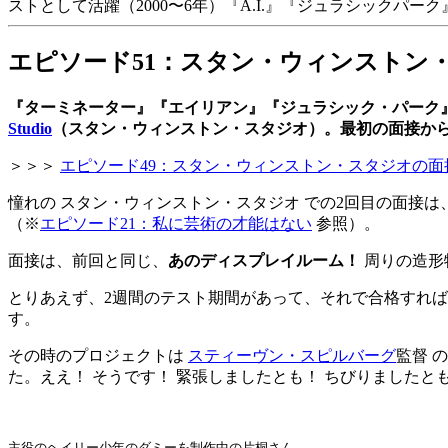
ストとして活躍（2000〜6年）『A.I.』『ジュラシック
エピソード51：スタン・ウィンストン・スタ
『ターミネーター』『エイリアン』『ジュラシック・パーク』
Studio
（スタン・ウィンストン・スタジオ）。最初の面接から5年
＞＞＞
エピソード49：スタン・ウィンストン・スタジオの面
憧れの スタン・ウィンストン・スタジオ での2回目の面接
（※
エピソード21：私に芸術の才能はない
参照）。
面接は、前回と同じ、
あのディスプレイルーム！
周りの造形
とりあえず、2週間のテスト期間があって、それで合格すれば
す。
その時のプロジェクトは
スティーヴン・スピルバーグ
監督 の
た。ええ！ そうです！ 緊張しましたとも！ ちびりましたと
主役のヘイリー少年のダミーを制作中の片桐さん