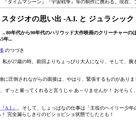
パーク』『タイムマシーン』『宇宙戦争』等の制作に携わる。現在
ジオの思い出 -A.I. と ジュラシック・
.. 80年代から90年代のハリウッド大作映画のクリーチャー
...
接
のつづき
は、私が27歳の時。前回よりちょっぴり大人になり、そして、
物に圧倒されながらの面接は、やはり、緊張するものがありま
、ずっと雇ってくれると言うじゃ あ～りませんか！ おそらく
『A.I.』
。そして、しょっぱなの仕事は「主役のヘイリー少年
も！ 完全漏らしきりのビショビショ状態でしたとも！