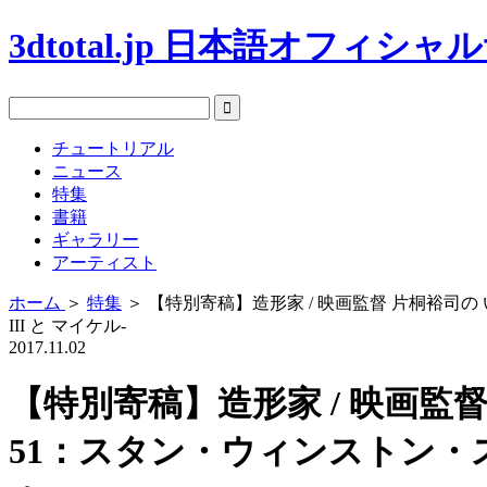
3dtotal.jp 日本語オフィシ
チュートリアル
ニュース
特集
書籍
ギャラリー
アーティスト
ホーム
＞
特集
＞
【特別寄稿】造形家 / 映画監督 片桐裕司の
III と マイケル-
2017.11.02
【特別寄稿】造形家 / 映画
51：スタン・ウィンストン・スタ