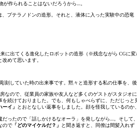
物が作られることはないだろうから...。
事は、プテラノドンの造形。それと、液体に入った実験中の恐
、未来に出てくる進化したロボットの造形（※残念ながら CGに
と改めて思います。
人彫刻していた時の出来事です。黙々と造形する私の仕事を、
工房なので、従業員の家族や友人など多くのゲストがスタジオ
事を続けておりました。でも、何もしゃべらずに、ただじっと
ハーイ」
とおとなしい返事をしました。顔を怪我しているのか
だったので「話しかけるなオーラ」を発しながら...。そして
なので
「どのマイケルだ？」
と聞き返すと、同僚は間髪入れず