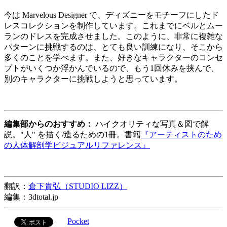
今は Marvelous Designer で、ディズニーをモチーフにしたド
レスコレクションを制作しています。これまでにベルとムー
ランのドレスを完成させました。このように、非常に複雑な
パターンに挑戦するのは、とても良い訓練になり、そこから
多くのことを学べます。また、好きなキャラクターのコンセ
プトがいくつか浮かんでいるので、もう1回休みを挟んで、
別のキャラクターに挑戦しようと思っています。
編集部からのおすすめ：
ハイクオリティな写真＆図で解
説。"人" を描く/造るための1冊。書籍
『アーティストのため
の人体解剖学ビジュアルリファレンス』
翻訳：
倉下貴弘（STUDIO LIZZ）
編集：3dtotal.jp
Pocket