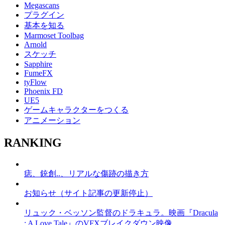
Megascans
プラグイン
基本を知る
Marmoset Toolbag
Arnold
スケッチ
Sapphire
FumeFX
tyFlow
Phoenix FD
UE5
ゲームキャラクターをつくる
アニメーション
RANKING
痣、銃創..、リアルな傷跡の描き方
お知らせ（サイト記事の更新停止）
リュック・ベッソン監督のドラキュラ。映画『Dracula
: A Love Tale』のVFXブレイクダウン映像