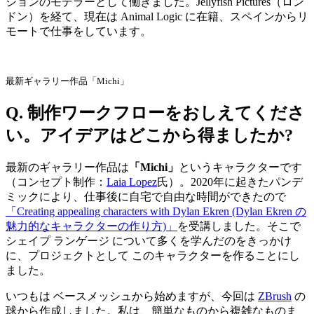
ションのモデラーとして働きました。Jellyfish Pictures（ロン
ドン）を経て、現在は Animal Logic に在籍、スペインからリ
モートで仕事をしています。
最新ギャラリー作品「Michi」
Q. 制作ワークフローをおしえてくださ
い。アイデアはどこから得ましたか?
最新のギャラリー作品は
「Michi」
というキャラクターです
（コンセプト制作：
Laia Lopez
氏）。2020年に起きたパンデ
ミックにより、仕事後に自宅で自由な時間ができたので
「Creating appealing characters with Dylan Ekren (Dylan Ekren の
魅力的なキャラクターの作り方)」
を受講しました。そこで
シェイプ ランゲージ について多くを学んだのをきっかけ
に、プロジェクトとして このキャラクターを作ることにし
ました。
いつもは ベースメッシュから始めますが、今回は
ZBrush
の
球から作成しました。私は、簡単なものから複雑なものま