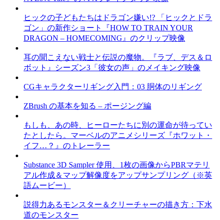
ヒックの子どもたちはドラゴン嫌い!? 「ヒックとドラ
ゴン」の新作ショート『HOW TO TRAIN YOUR
DRAGON – HOMECOMING』のクリップ映像
耳の聞こえない戦士と伝説の魔物。『ラブ、デス＆ロ
ボット』シーズン3「彼女の声」のメイキング映像
CGキャラクターリギング入門：03 胴体のリギング
ZBrush の基本を知る – ポージング編
もしも、あの時、ヒーローたちに別の運命が待ってい
たとしたら。マーベルのアニメシリーズ『ホワット・
イフ…？』のトレーラー
Substance 3D Sampler 使用、1枚の画像からPBRマテリ
アル作成＆マップ解像度をアップサンプリング（※英
語ムービー）
説得力あるモンスター＆クリーチャーの描き方：下水
道のモンスター