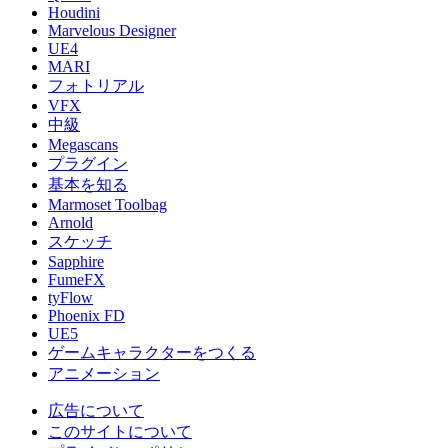
Houdini
Marvelous Designer
UE4
MARI
フォトリアル
VFX
中級
Megascans
プラグイン
基本を知る
Marmoset Toolbag
Arnold
スケッチ
Sapphire
FumeFX
tyFlow
Phoenix FD
UE5
ゲームキャラクターをつくる
アニメーション
広告について
このサイトについて