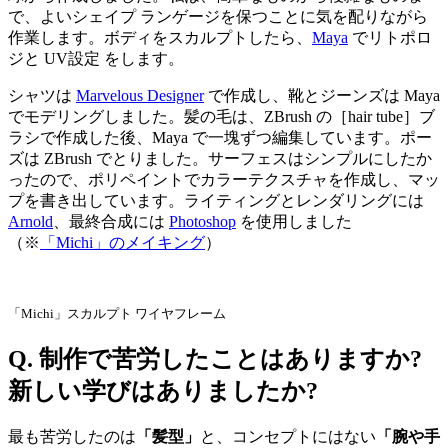
で、よいシェイプ ランゲージを保つことに気を配りながら
作業します。ボディをスカルプトしたら、
Maya
でリトポロ
ジと UV設定 をします。
シャツは
Marvelous Designer
で作成し、靴とジーンズは Maya
でモデリングしました。髪の毛は、ZBrush の［hair tube］ブ
ラシで作成した後、Maya で一塊ずつ編集しています。ポー
ズは ZBrush でとりました。サーフェスはシンプルにしたか
ったので、ポリペイントでカラーテクスチャを作成し、マッ
プを書き出しています。ライティングとレンダリングには
Arnold
、最終合成には
Photoshop
を使用しました
（※
「Michi」のメイキング
）
「Michi」スカルプト ワイヤフレーム
Q. 制作で苦労したことはありますか?
新しい学びはありましたか?
最も苦労したのは
「髪型」
と、コンセプトにはない
「腕や手