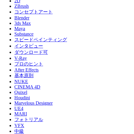
2D
ZBrush
コンセプトアート
Blender
3ds Max
Maya
Substance
スピードペインティング
インタビュー
ダウンロード可
V-Ray
プロのヒント
After Effects
基本原則
NUKE
CINEMA 4D
Quixel
Houdini
Marvelous Designer
UE4
MARI
フォトリアル
VFX
中級