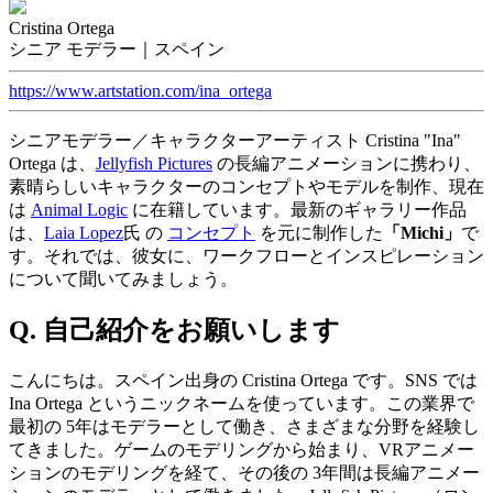
Cristina Ortega
シニア モデラー｜スペイン
https://www.artstation.com/ina_ortega
シニアモデラー／キャラクターアーティスト Cristina "Ina"
Ortega は、
Jellyfish Pictures
の長編アニメーションに携わり、
素晴らしいキャラクターのコンセプトやモデルを制作、現在
は
Animal Logic
に在籍しています。最新のギャラリー作品
は、
Laia Lopez
氏 の
コンセプト
を元に制作した
「Michi」
で
す。それでは、彼女に、ワークフローとインスピレーション
について聞いてみましょう。
Q. 自己紹介をお願いします
こんにちは。スペイン出身の Cristina Ortega です。SNS では
Ina Ortega というニックネームを使っています。この業界で
最初の 5年はモデラーとして働き、さまざまな分野を経験し
てきました。ゲームのモデリングから始まり、VRアニメー
ションのモデリングを経て、その後の 3年間は長編アニメー