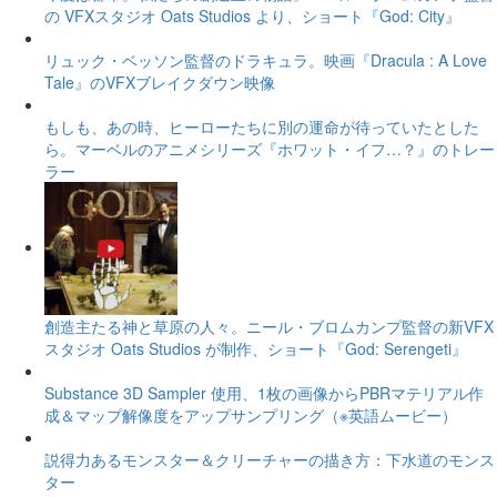
の VFXスタジオ Oats Studios より、ショート『God: City』
リュック・ベッソン監督のドラキュラ。映画『Dracula : A Love
Tale』のVFXブレイクダウン映像
もしも、あの時、ヒーローたちに別の運命が待っていたとした
ら。マーベルのアニメシリーズ『ホワット・イフ…？』のトレー
ラー
創造主たる神と草原の人々。ニール・ブロムカンプ監督の新VFX
スタジオ Oats Studios が制作、ショート『God: Serengeti』
Substance 3D Sampler 使用、1枚の画像からPBRマテリアル作
成＆マップ解像度をアップサンプリング（※英語ムービー）
説得力あるモンスター＆クリーチャーの描き方：下水道のモンス
ター