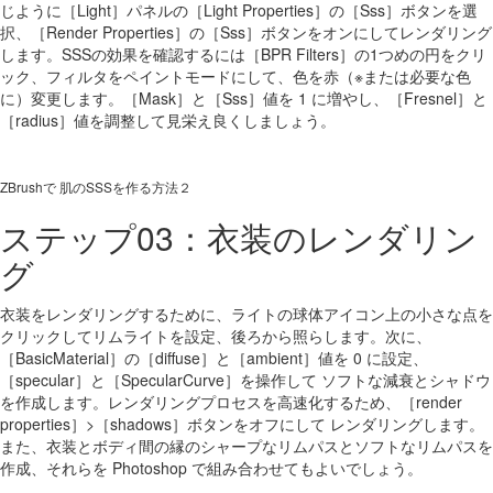
じように［Light］パネルの［Light Properties］の［Sss］ボタンを選
択、［Render Properties］の［Sss］ボタンをオンにしてレンダリング
します。SSSの効果を確認するには［BPR Filters］の1つめの円をクリ
ック、フィルタをペイントモードにして、色を赤（※または必要な色
に）変更します。［Mask］と［Sss］値を 1 に増やし、［Fresnel］と
［radius］値を調整して見栄え良くしましょう。
ZBrushで 肌のSSSを作る方法２
ステップ03：衣装のレンダリン
グ
衣装をレンダリングするために、ライトの球体アイコン上の小さな点を
クリックしてリムライトを設定、後ろから照らします。次に、
［BasicMaterial］の［diffuse］と［ambient］値を 0 に設定、
［specular］と［SpecularCurve］を操作して ソフトな減衰とシャドウ
を作成します。レンダリングプロセスを高速化するため、［render
properties］>［shadows］ボタンをオフにして レンダリングします。
また、衣装とボディ間の縁のシャープなリムパスとソフトなリムパスを
作成、それらを Photoshop で組み合わせてもよいでしょう。