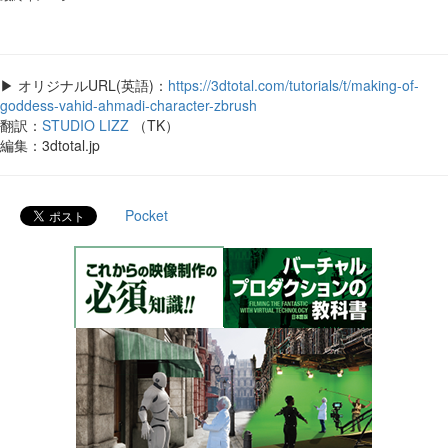
▶ オリジナルURL(英語)：
https://3dtotal.com/tutorials/t/making-of-
goddess-vahid-ahmadi-character-zbrush
翻訳：
STUDIO LIZZ
（TK）
編集：3dtotal.jp
Pocket