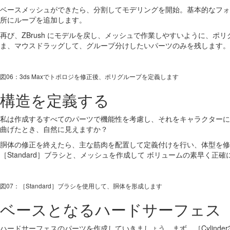
ベースメッシュができたら、分割してモデリングを開始。基本的なフォ
所にループを追加します。
再び、ZBrush にモデルを戻し、メッシュで作業しやすいように、ポリグル
ま、マウスドラッグして、グループ分けしたいパーツのみを残します。
図06：3ds Maxでトポロジを修正後、ポリグループを定義します
構造を定義する
私は作成するすべてのパーツで機能性を考慮し、それをキャラクターに
曲げたとき、自然に見えますか？
胴体の修正を終えたら、主な筋肉を配置して定義付けを行い、体型を修
［Standard］ブラシと、メッシュを作成して ボリュームの素早く正確
図07：［Standard］ブラシを使用して、胴体を形成します
ベースとなるハードサーフェス
ハードサーフェスのパーツを作成していきましょう。まず、［Cylinder3