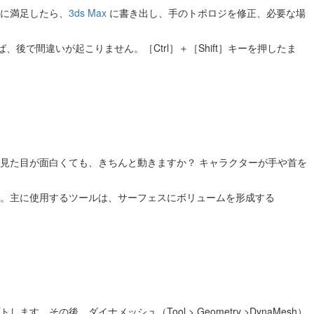
に満足したら、
3ds Max
に書き出し、手のトポロジを修正、必要な場
ば、後で間違いが起こりません。［Ctrl］＋［Shift］キーを押したま
見た目が面白くても、きちんと動きますか？ キャラクターが手や首を
。主に使用するツールは、サーフェスにボリュームを形成する
の後、ダイナメッシュ（Tool > Geometry >DynaMesh）