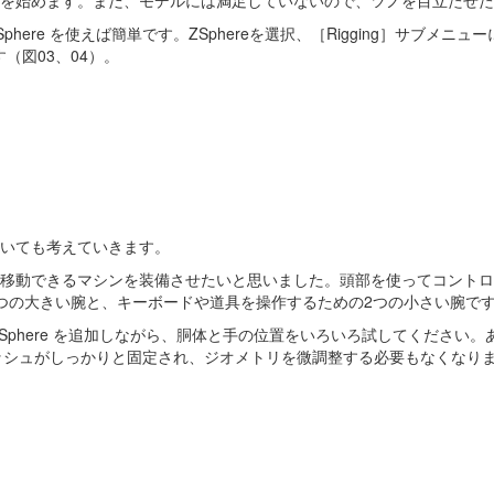
を始めます。まだ、モデルには満足していないので、ツノを目立たせた
e を使えば簡単です。ZSphereを選択、［Rigging］サブメニュー
ます（図03、04）。
いても考えていきます。
移動できるマシンを装備させたいと思いました。頭部を使ってコントロ
つの大きい腕と、キーボードや道具を操作するための2つの小さい腕で
Sphere を追加しながら、胴体と手の位置をいろいろ試してください。あ
メッシュがしっかりと固定され、ジオメトリを微調整する必要もなくなりま