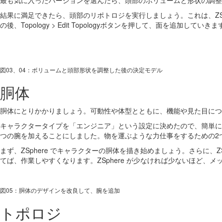
最も気に入ったバージョンを選んだら、頭部のボリュームと形状の調整
結果に満足できたら、頭部のリポトロジを実行しましょう。これは、ZSpher
の後、Topology > Edit Topologyボタンを押して、面を追加していき
図03、04：ボリュームと頭部形状を調整した後の決定モデル
胴体
胴体にとりかかりましょう。可動性や体型とともに、機能や見た目につ
キャラクタータイプを「エンジニア」という設定に決めたので、簡単に
つの腕を加えることにしました。物を運ぶような力仕事をするための2
まず、ZSphere でキャラクターの胴体を描き始めましょう。さらに、Z
てば、作業しやすくなります。ZSphere が少なければ少ないほど、
図05：胴体のデザインを改良して、腕を追加
トポロジ