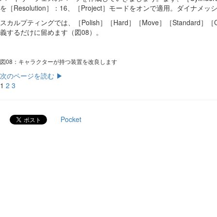
を［Resolution］：16、［Project］モードをオンで適用。
スカルプティングでは、［Polish］［Hard］［Move］［Stan
義するだけに留めます（図08）。
図08：キャラクターが持つ装置を改良します
次のページを読む ▶
1
2
3
Pocket