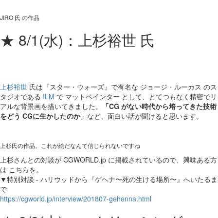
JIRO 氏 の作品
★ 8/1(水)：上杉裕世 氏
上杉裕世
氏は『スター・ウォーズ』で有名な ジョージ・ルーカス のス
タジオである
ILM
で マットペインター として、とてつもなく精密でリ
アルな背景画を描いてきました。
「CG がない時代から培ってきた技術
をどう CGに生かしたのか」
など、面白い話が聞けると思います。
上杉氏の作品。これが絵だなんて信じられないですね
上杉さんとの対談が CGWORLD.jp に掲載されているので、興味ある方
は こちらを。
▼特別対談 - ハリウッドから『ゲヘナ〜死の生ける場所〜』へいたるま
で
https://cgworld.jp/interview/201807-gehenna.html