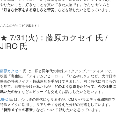
やりたいこと、好きなことを貫いてきた人物です。そんな センムと
「好きな仕事をする楽しさと苦労」
などを話したいと思っています。
こんなのがソフビで出ます！
★ 7/31(火)：藤原カクセイ 氏 /
JIRO 氏
藤原カクセイ
氏 は、私と同年代の特殊メイクアップアーティストで、
映画『寄生獣』『アイアムアヒーロー』『いぬやしき』など、大作日本
映画の特殊メイク・特殊造形を手がけてきました。同じ時代に同じもの
を見て、影響を受けた私たちが
「どのような道をたどって、今の仕事に
就いたのか」
などエピソードを交えてお話ししたいと思います。
JIRO
氏 は、少し後の世代になりますが、CM やバラエティ番組制作で
特殊メイクに活用し、リアリティを超えた分野の開拓をしています。
「特殊メイクの将来」
などについて 話したいと思っています。