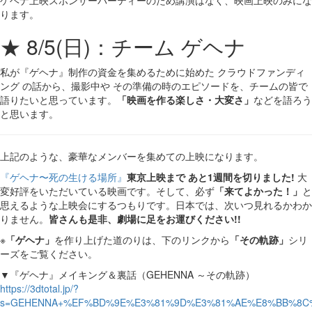
ります。
★ 8/5(日)：チーム ゲヘナ
私が『ゲヘナ』制作の資金を集めるために始めた クラウドファンディ
ング の話から、撮影中や その準備の時のエピソードを、チームの皆で
語りたいと思っています。
「映画を作る楽しさ・大変さ」
などを語ろう
と思います。
上記のような、豪華なメンバーを集めての上映になります。
『ゲヘナ〜死の生ける場所』
東京上映まで あと1週間を切りました!
大
変好評をいただいている映画です。そして、必ず
「来てよかった！」
と
思えるような上映会にするつもりです。日本では、次いつ見れるかわか
りません。
皆さんも是非、劇場に足をお運びください!!
※
「ゲヘナ」
を作り上げた道のりは、下のリンクから
「その軌跡」
シリ
ーズをご覧ください。
▼『ゲヘナ』メイキング＆裏話（GEHENNA ～その軌跡）
https://3dtotal.jp/?
s=GEHENNA+%EF%BD%9E%E3%81%9D%E3%81%AE%E8%BB%8C