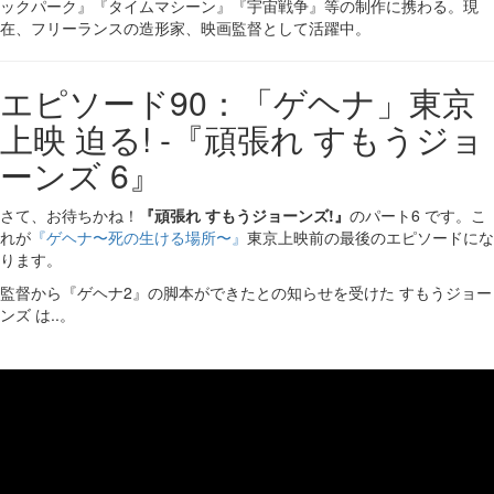
ックパーク』『タイムマシーン』『宇宙戦争』等の制作に携わる。現
在、フリーランスの造形家、映画監督として活躍中。
エピソード90：「ゲヘナ」東京
上映 迫る! -『頑張れ すもうジョ
ーンズ 6』
さて、お待ちかね！
『頑張れ すもうジョーンズ!』
のパート6 です。こ
れが
『ゲヘナ〜死の生ける場所〜』
東京上映前の最後のエピソードにな
ります。
監督から『ゲヘナ2』の脚本ができたとの知らせを受けた すもうジョー
ンズ は..。