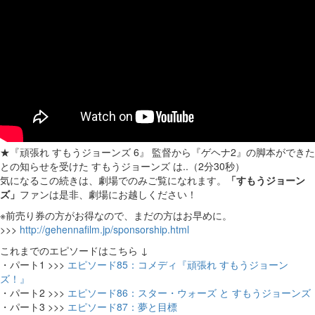
★『頑張れ すもうジョーンズ 6』 監督から『ゲヘナ2』の脚本ができた
との知らせを受けた すもうジョーンズ は..（2分30秒）
気になるこの続きは、劇場でのみご覧になれます。
「すもうジョーン
ズ」
ファンは是非、劇場にお越しください！
※前売り券の方がお得なので、まだの方はお早めに。
>>>
http://gehennafilm.jp/sponsorship.html
これまでのエピソードはこちら ↓
・パート1 >>>
エピソード85：コメディ『頑張れ すもうジョーン
ズ！』
・パート2 >>>
エピソード86：スター・ウォーズ と すもうジョーンズ
・パート3 >>>
エピソード87：夢と目標