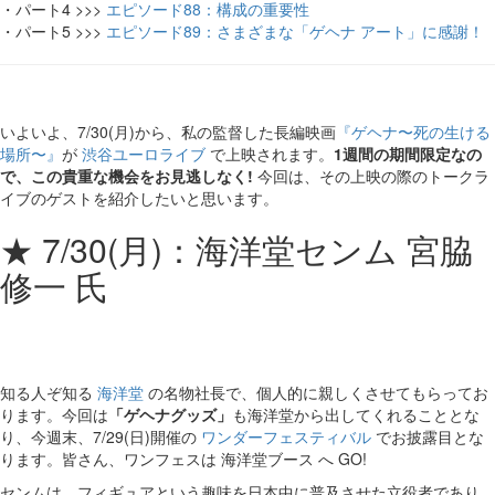
・パート4 >>>
エピソード88：構成の重要性
・パート5 >>>
エピソード89：さまざまな「ゲヘナ アート」に感謝！
いよいよ、7/30(月)から、私の監督した長編映画
『ゲヘナ〜死の生ける
場所〜』
が
渋谷ユーロライブ
で上映されます。
1週間の期間限定なの
で、この貴重な機会をお見逃しなく!
今回は、その上映の際のトークラ
イブのゲストを紹介したいと思います。
★ 7/30(月)：海洋堂センム 宮脇
修一 氏
知る人ぞ知る
海洋堂
の名物社長で、個人的に親しくさせてもらってお
ります。今回は
「ゲヘナグッズ」
も海洋堂から出してくれることとな
り、今週末、7/29(日)開催の
ワンダーフェスティバル
でお披露目とな
ります。皆さん、ワンフェスは 海洋堂ブース へ GO!
センムは、フィギュアという趣味を日本中に普及させた立役者であり、