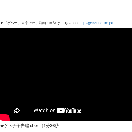
▼『ゲヘナ』東京上映。詳細・申込は こちら >>>
http://gehennafilm.jp/
★ゲヘナ予告編 short（1分36秒）