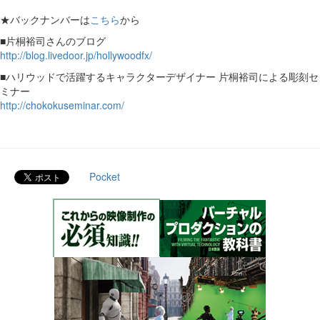
★バックナンバーは
こちら
から
■片桐裕司さんのブログ
http://blog.livedoor.jp/hollywoodfx/
■ハリウッドで活躍するキャラクターデザイナー 片桐裕司による彫刻セ
ミナー
http://chokokuseminar.com/
Pocket