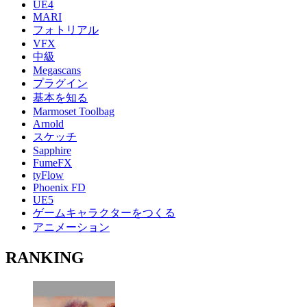
UE4
MARI
フォトリアル
VFX
中級
Megascans
プラグイン
基本を知る
Marmoset Toolbag
Arnold
スケッチ
Sapphire
FumeFX
tyFlow
Phoenix FD
UE5
ゲームキャラクターをつくる
アニメーション
RANKING