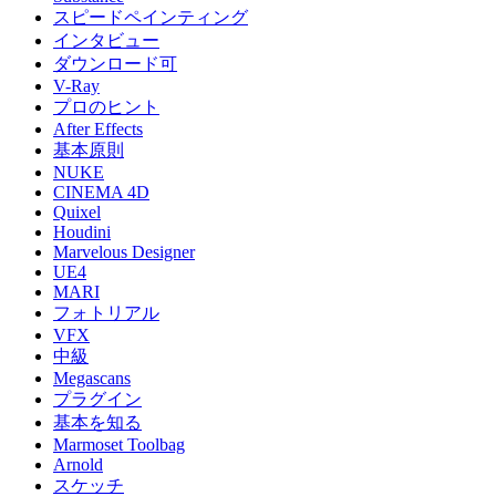
スピードペインティング
インタビュー
ダウンロード可
V-Ray
プロのヒント
After Effects
基本原則
NUKE
CINEMA 4D
Quixel
Houdini
Marvelous Designer
UE4
MARI
フォトリアル
VFX
中級
Megascans
プラグイン
基本を知る
Marmoset Toolbag
Arnold
スケッチ