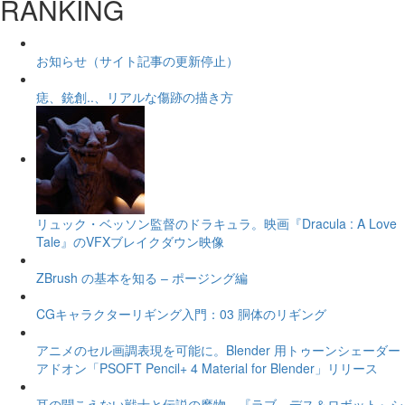
RANKING
お知らせ（サイト記事の更新停止）
痣、銃創..、リアルな傷跡の描き方
リュック・ベッソン監督のドラキュラ。映画『Dracula : A Love
Tale』のVFXブレイクダウン映像
ZBrush の基本を知る – ポージング編
CGキャラクターリギング入門：03 胴体のリギング
アニメのセル画調表現を可能に。Blender 用トゥーンシェーダー
アドオン「PSOFT Pencil+ 4 Material for Blender」リリース
耳の聞こえない戦士と伝説の魔物。『ラブ、デス＆ロボット』シ