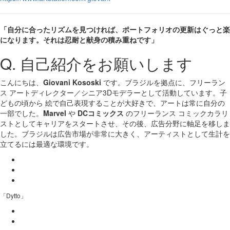
「自分に合ったリズムを見つければ、ポートフォリオの更新はぐっと楽
になります。それは忍耐と献身の積み重ねです」
Q. 自己紹介をお願いします
こんにちは、
Giovani Kososki
です。ブラジルを拠点に、フリーラン
ス アートディレクター／シニア3Dモデラーとして活動しています。子
どもの頃から 絵で自己表現することが大好きで、アートは常に自分の
一部でした。
Marvel
や
DCコミックス
のフリーランス コミックカラリ
ストとしてキャリアをスタートさせ、その後、広告分野に軸足を移しま
した。ブラジルは広告市場が非常に大きく、アーティストとして生計を
立てるには最適な環境です。
「Dytto」