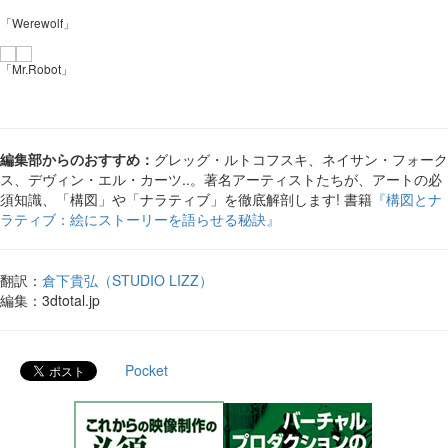
「Werewolf」
「Mr.Robot」
編集部からのおすすめ：
グレッグ・ルトコフスキ、ネイサン・フォーク
ス、デヴィン・エル・カーツ..。著名アーティストたちが、アートの必
須知識、「構図」や「ナラティブ」を徹底解剖します! 書籍
『構図とナ
ラティブ：絵にストーリーを語らせる秘訣』
翻訳：
倉下貴弘（STUDIO LIZZ）
編集：3dtotal.jp
Pocket