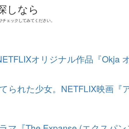
お探しなら
ぜひチェックしてみてください。
NETFLIXオリジナル作品『Okj
られた少女。NETFLIX映画『
マ『The Expanse (エクス