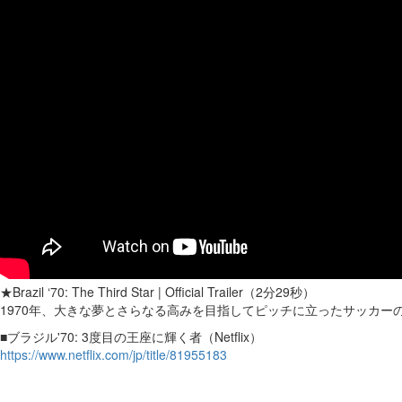
★Brazil ‘70: The Third Star | Official Trailer（2分29秒）
1970年、大きな夢とさらなる高みを目指してピッチに立ったサッカ
■ブラジル'70: 3度目の王座に輝く者（Netflix）
https://www.netflix.com/jp/title/81955183