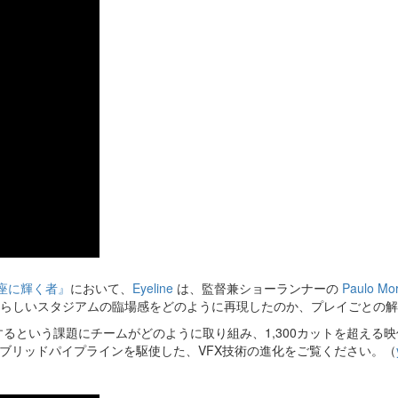
）
王座に輝く者』
において、
Eyeline
は、監督兼ショーランナーの
Paulo Mor
らしいスタジアムの臨場感をどのように再現したのか、プレイごとの解
するという課題にチームがどのように取り組み、1,300カットを超える
ブリッドパイプラインを駆使した、VFX技術の進化をご覧ください。（