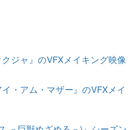
a オクジャ』のVFXメイキング映像
アイ・アム・マザー』のVFXメイ
パンス －巨獣めざめる－)』シーズン