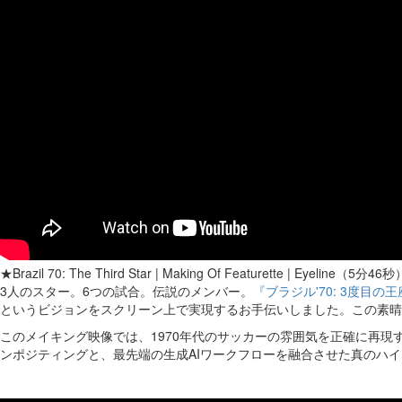
★Brazil 70: The Third Star | Making Of Featurette | Eyeline（5分46秒
3人のスター。6つの試合。伝説のメンバー。
『ブラジル'70: 3度目の
というビジョンをスクリーン上で実現するお手伝いしました。この素晴
このメイキング映像では、1970年代のサッカーの雰囲気を正確に再現
ンポジティングと、最先端の生成AIワークフローを融合させた真のハイ