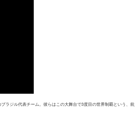
ーのブラジル代表チーム。彼らはこの大舞台で3度目の世界制覇という、