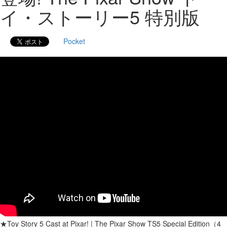
イ・ストーリー5 特別版
Pocket
★Toy Story 5 Cast at Pixar! | The Pixar Show TS5 Special Edition（4