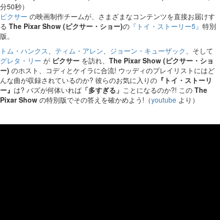
分50秒）
ピクサー
の映画制作チームが、さまざまなコンテンツを直接お届けす
る
The Pixar Show (ピクサー・ショー)
の
『トイ・ストーリー5』
特別
版。
トム・ハンクス
、
ティム・アレン
、
ジョーン・キューザック
、そして
グレタ・リー
が
ピクサー
を訪れ、
The Pixar Show (ピクサー・ショ
ー)
のホスト、コディとケイラに合流! ウッディのプレイリストにはど
んな曲が収録されているのか? 彼らのお気に入りの
『トイ・ストーリ
ー』
は? バズが何体いれば
「多すぎる」
ことになるのか?! この
The
Pixar Show
の特別版でその答えを確かめよう!（
youtube
より）