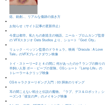
痣、銃創..、リアルな傷跡の描き方
お知らせ（サイト記事の更新停止）
今度は都市。私たちの創造主の物語。ニール・ブロムカンプ監督
の VFXスタジオ Oats Studios より、ショート『God: City』
リュック・ベッソン監督のドラキュラ。映画『Dracula : A Love
Tale』のVFXブレイクダウン映像
トイ・ストーリー2 と 4 の間に 何があったのか? ランプの飾りの
羊飼い人形 ボー・ピープの冒険。CGショート『Lamp Life』の
トレーラー＆クリップ映像
CGキャラクターリギング入門：03 胴体のリギング
耳の聞こえない戦士と伝説の魔物。『ラブ、デス＆ロボット』シ
ーズン3「彼女の声」のメイキング映像