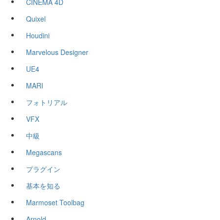
CINEMA 4D
Quixel
Houdini
Marvelous Designer
UE4
MARI
フォトリアル
VFX
中級
Megascans
プラグイン
基本を知る
Marmoset Toolbag
Arnold