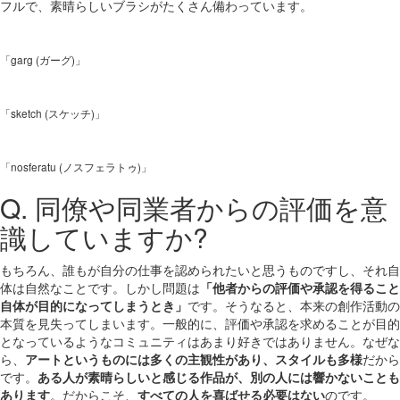
フルで、素晴らしいブラシがたくさん備わっています。
「garg (ガーグ)」
「sketch (スケッチ)」
「nosferatu (ノスフェラトゥ)」
Q. 同僚や同業者からの評価を意
識していますか?
もちろん、誰もが自分の仕事を認められたいと思うものですし、それ自
体は自然なことです。しかし問題は
「他者からの評価や承認を得ること
自体が目的になってしまうとき」
です。そうなると、本来の創作活動の
本質を見失ってしまいます。一般的に、評価や承認を求めることが目的
となっているようなコミュニティはあまり好きではありません。なぜな
ら、
アートというものには多くの主観性があり、スタイルも多様
だから
です。
ある人が素晴らしいと感じる作品が、別の人には響かないことも
あります
。だからこそ、
すべての人を喜ばせる必要はない
のです。