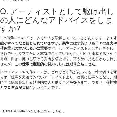
Q. アーティストとして駆け出し
の人にどんなアドバイスをしま
すか?
この職業については、多くの人が誤解していることがあります。
よく才
能がすべてだと信じられていますが、実際には才能よりも日々の努力や
積み重ねの方がはるかに重要
です。もしアーティストとして仕事をし、
それで生計を立てたいと本気で考えているなら、何かを達成するために
地道に働き、努力し続ける覚悟が必要です。華やかに見えるかもしれま
せんが、
この仕事は継続的な努力なしには成り立ちません
。
クライアントや制作チームは、どれほど才能があっても、締め切りを守
らず、仕事を完遂できないアーティストより、着実に仕事をこなし、期
限内に成果を出せる効率的な人と働くことを好みます。つまり、
信頼性
とプロ意識が大切
だということです。
「Hansel & Gretel (ヘンゼルとグレーテル)」」