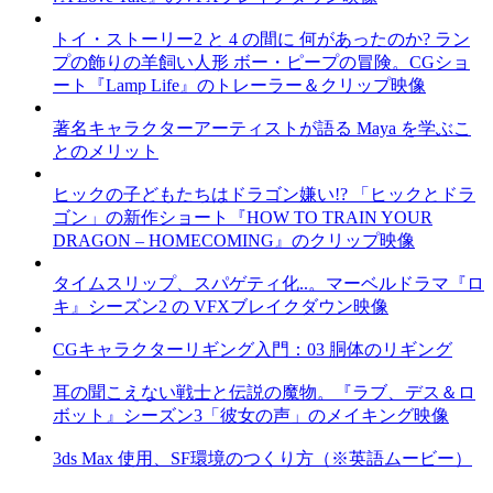
トイ・ストーリー2 と 4 の間に 何があったのか? ラン
プの飾りの羊飼い人形 ボー・ピープの冒険。CGショ
ート『Lamp Life』のトレーラー＆クリップ映像
著名キャラクターアーティストが語る Maya を学ぶこ
とのメリット
ヒックの子どもたちはドラゴン嫌い!? 「ヒックとドラ
ゴン」の新作ショート『HOW TO TRAIN YOUR
DRAGON – HOMECOMING』のクリップ映像
タイムスリップ、スパゲティ化..。マーベルドラマ『ロ
キ』シーズン2 の VFXブレイクダウン映像
CGキャラクターリギング入門：03 胴体のリギング
耳の聞こえない戦士と伝説の魔物。『ラブ、デス＆ロ
ボット』シーズン3「彼女の声」のメイキング映像
3ds Max 使用、SF環境のつくり方（※英語ムービー）