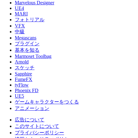
Marvelous Designer
UE4
MARI
フォトリアル
VFX
中級
Megascans
プラグイン
基本を知る
Marmoset Toolbag
Arnold
スケッチ
Sapphire
FumeFX
tyFlow
Phoenix FD
UE5
ゲームキャラクターをつくる
アニメーション
広告について
このサイトについて
プライバシーポリシー