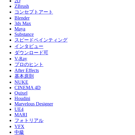
2D
ZBrush
コンセプトアート
Blender
3ds Max
Maya
Substance
スピードペインティング
インタビュー
ダウンロード可
V-Ray
プロのヒント
After Effects
基本原則
NUKE
CINEMA 4D
Quixel
Houdini
Marvelous Designer
UE4
MARI
フォトリアル
VFX
中級