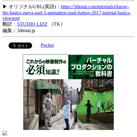
▶ オリジナルURL(英語)：
https://3dtotal.com/tutorials/t/know-
the-basics-maya-part-5-animation-paul-hatton-2017-tutorial-basics-
viewport
翻訳：
STUDIO LIZZ
（TK）
編集：3dtotal.jp
Pocket