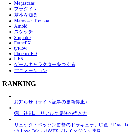
Megascans
プラグイン
基本を知る
Marmoset Toolbag
Arnold
スケッチ
Sapphire
FumeFX
tyFlow
Phoenix FD
UE5
ゲームキャラクターをつくる
アニメーション
RANKING
お知らせ（サイト記事の更新停止）
痣、銃創..、リアルな傷跡の描き方
リュック・ベッソン監督のドラキュラ。映画『Dracula
: A Love Tale』のVFXブレイクダウン映像