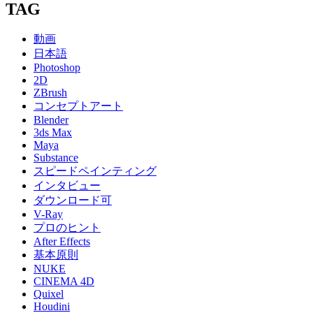
TAG
動画
日本語
Photoshop
2D
ZBrush
コンセプトアート
Blender
3ds Max
Maya
Substance
スピードペインティング
インタビュー
ダウンロード可
V-Ray
プロのヒント
After Effects
基本原則
NUKE
CINEMA 4D
Quixel
Houdini