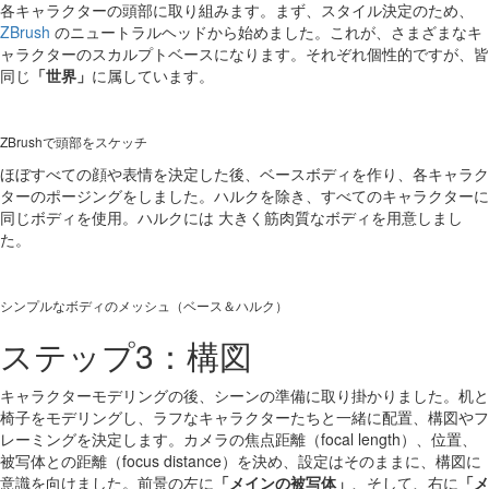
各キャラクターの頭部に取り組みます。まず、スタイル決定のため、
ZBrush
のニュートラルヘッドから始めました。これが、さまざまなキ
ャラクターのスカルプトベースになります。それぞれ個性的ですが、皆
同じ
「世界」
に属しています。
ZBrushで頭部をスケッチ
ほぼすべての顔や表情を決定した後、ベースボディを作り、各キャラク
ターのポージングをしました。ハルクを除き、すべてのキャラクターに
同じボディを使用。ハルクには 大きく筋肉質なボディを用意しまし
た。
シンプルなボディのメッシュ（ベース＆ハルク）
ステップ3：構図
キャラクターモデリングの後、シーンの準備に取り掛かりました。机と
椅子をモデリングし、ラフなキャラクターたちと一緒に配置、構図やフ
レーミングを決定します。カメラの焦点距離（focal length）、位置、
被写体との距離（focus distance）を決め、設定はそのままに、構図に
意識を向けました。前景の左に
「メインの被写体」
、そして、右に
「メ