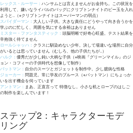
レックス・ルーサー：
ハンサムとは言えませんがお金持ち。この状況を
利用して、嫌いなライバルのバッグにクリプトンナイトのビー玉を入れ
ようと..（※クリプトンナイトはスーパーマンの弱点）
スパイダーマン：
大人しい子供。大きな責任にどうやって向き合うかを
学ぶのに忙しく、周囲を気にする余裕はありません
ミスター・ファンタスティック：
頭脳明晰で好奇心旺盛。テスト結果を
辛抱強く待てません
ロールシャッハ：
クラスに馴染めない少年。決して場違いな場所に自分
がいるとは思っていません（むしろ、他の子供たちが..）
ハルク：
優秀だが少し鈍い大柄な子供（※映画『グリーンマイル』のジ
ョン・コフィーの子供時代を想像して制作）
バットマン：
自分のスーツとガジェットを制作中。少し臆病な性格
ジョーカー：
問題児。常に学友のブルース（※バットマン）にちょっか
いを出す機会を伺っています
アントマン：
まあ、正直言って 特徴なし。小さな机とロープのはしご
の制作を楽しんでいます！
ステップ2：キャラクターモデ
リング