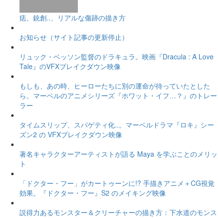
痣、銃創..、リアルな傷跡の描き方
お知らせ（サイト記事の更新停止）
リュック・ベッソン監督のドラキュラ。映画『Dracula : A Love
Tale』のVFXブレイクダウン映像
もしも、あの時、ヒーローたちに別の運命が待っていたとした
ら。マーベルのアニメシリーズ『ホワット・イフ…？』のトレー
ラー
タイムスリップ、スパゲティ化..。マーベルドラマ『ロキ』シー
ズン2 の VFXブレイクダウン映像
著名キャラクターアーティストが語る Maya を学ぶことのメリッ
ト
「ドクター・フー」がカートゥーンに!? 手描きアニメ＋CG視覚
効果。『ドクター・フー』S2 のメイキング映像
説得力あるモンスター＆クリーチャーの描き方：下水道のモンス