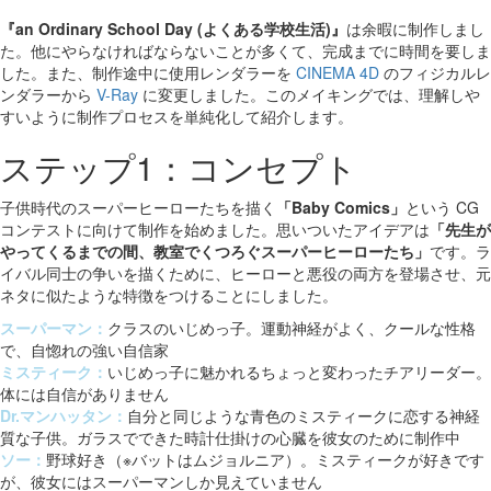
『an Ordinary School Day (よくある学校生活)』
は余暇に制作しまし
た。他にやらなければならないことが多くて、完成までに時間を要しま
した。また、制作途中に使用レンダラーを
CINEMA 4D
のフィジカルレ
ンダラーから
V-Ray
に変更しました。このメイキングでは、理解しや
すいように制作プロセスを単純化して紹介します。
ステップ1：コンセプト
子供時代のスーパーヒーローたちを描く
「Baby Comics」
という CG
コンテストに向けて制作を始めました。思いついたアイデアは
「先生が
やってくるまでの間、教室でくつろぐスーパーヒーローたち」
です。ラ
イバル同士の争いを描くために、ヒーローと悪役の両方を登場させ、元
ネタに似たような特徴をつけることにしました。
スーパーマン：
クラスのいじめっ子。運動神経がよく、クールな性格
で、自惚れの強い自信家
ミスティーク：
いじめっ子に魅かれるちょっと変わったチアリーダー。
体には自信がありません
Dr.マンハッタン：
自分と同じような青色のミスティークに恋する神経
質な子供。ガラスでできた時計仕掛けの心臓を彼女のために制作中
ソー：
野球好き（※バットはムジョルニア）。ミスティークが好きです
が、彼女にはスーパーマンしか見えていません