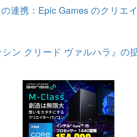
otGrid の連携：Epic Games
シン クリード ヴァルハラ』の