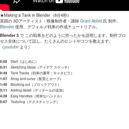
★Making a Tank in Blender（8分4秒）
英国の 3Dアーティスト・映像制作者・講師
Grant Abbitt
氏 制作、
Blender
使用、デフォルメ戦車の作成チュートリアル。
Blender 3
で この戦車をどのように作ったかを説明します。制作プロ
セス全体について話し、たくさんのヒントやコツを教えます。
（
youtube
より）
Start（はじめに）
0:00
Sketching Ideas（アイデア スケッチ）
0:31
Tank Tracks（戦車の履帯：キャタピラ）
0:49
Array and curve（配置とカーブ）
1:07
Blocking out（ブロックアウト）
1:40
Adding detail（ディテールの追加）
3:11
Easy Handles（簡単なハンドル）
4:28
Texturing（テクスチャリング）
5:07