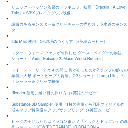
リュック・ベッソン監督のドラキュラ。映画『Dracula : A Love
Tale』のVFXブレイクダウン映像
説得力あるモンスター＆クリーチャーの描き方：下水道のモンス
ター
3ds Max 使用、SF環境のつくり方（※英語ムービー）
スター・ウォーズ ファンが制作した ダース・ベイダーの物語。
ショート『Vader Episode 2: Mace Windu Returns』
トイ・ストーリー2 と 4 の間に 何があったのか? ランプの飾りの
羊飼い人形 ボー・ピープの冒険。CGショート『Lamp Life』の
トレーラー＆クリップ映像
Blender 使用、縫い目の作り方（※英語ムービー）
Substance 3D Sampler 使用、1枚の画像からPBRマテリアル作
成＆マップ解像度をアップサンプリング（※英語ムービー）
ヒックの子どもたちはドラゴン嫌い!? 「ヒックとドラゴン」の新
作ショート『HOW TO TRAIN YOUR DRAGON –