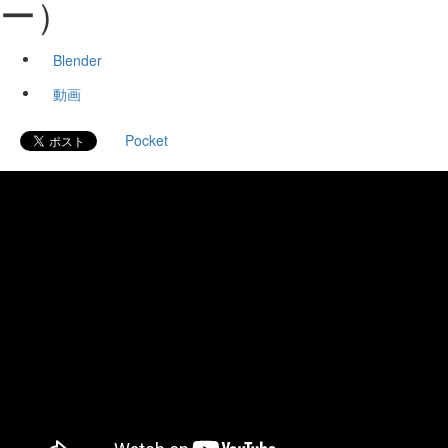
ー）
Blender
動画
Pocket