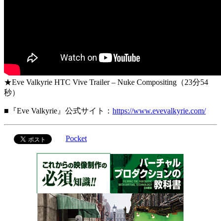
★Eve Valkyrie HTC Vive Trailer – Nuke Compositing（23分54
秒）
■『Eve Valkyrie』公式サイト：
https://www.evevalkyrie.com/
Pocket