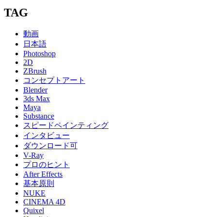
TAG
動画
日本語
Photoshop
2D
ZBrush
コンセプトアート
Blender
3ds Max
Maya
Substance
スピードペインティング
インタビュー
ダウンロード可
V-Ray
プロのヒント
After Effects
基本原則
NUKE
CINEMA 4D
Quixel