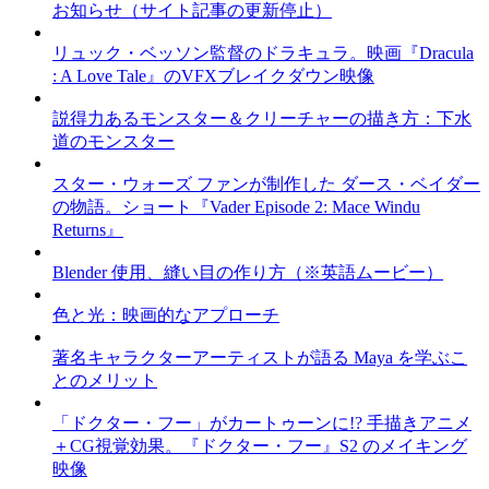
お知らせ（サイト記事の更新停止）
リュック・ベッソン監督のドラキュラ。映画『Dracula
: A Love Tale』のVFXブレイクダウン映像
説得力あるモンスター＆クリーチャーの描き方：下水
道のモンスター
スター・ウォーズ ファンが制作した ダース・ベイダー
の物語。ショート『Vader Episode 2: Mace Windu
Returns』
Blender 使用、縫い目の作り方（※英語ムービー）
色と光：映画的なアプローチ
著名キャラクターアーティストが語る Maya を学ぶこ
とのメリット
「ドクター・フー」がカートゥーンに!? 手描きアニメ
＋CG視覚効果。『ドクター・フー』S2 のメイキング
映像