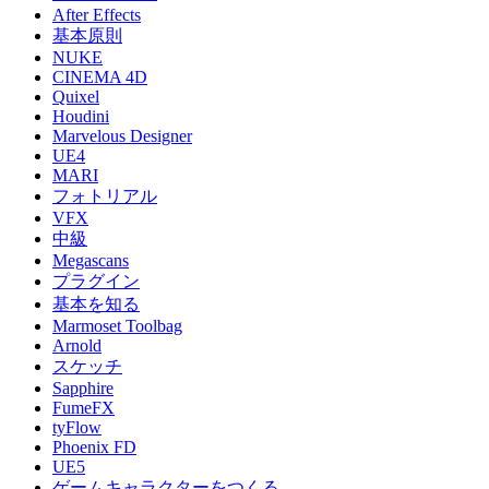
After Effects
基本原則
NUKE
CINEMA 4D
Quixel
Houdini
Marvelous Designer
UE4
MARI
フォトリアル
VFX
中級
Megascans
プラグイン
基本を知る
Marmoset Toolbag
Arnold
スケッチ
Sapphire
FumeFX
tyFlow
Phoenix FD
UE5
ゲームキャラクターをつくる