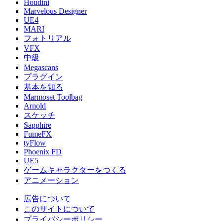
Houdini
Marvelous Designer
UE4
MARI
フォトリアル
VFX
中級
Megascans
プラグイン
基本を知る
Marmoset Toolbag
Arnold
スケッチ
Sapphire
FumeFX
tyFlow
Phoenix FD
UE5
ゲームキャラクターをつくる
アニメーション
広告について
このサイトについて
プライバシーポリシー