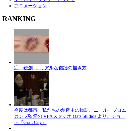
アニメーション
RANKING
痣、銃創..、リアルな傷跡の描き方
今度は都市。私たちの創造主の物語。ニール・ブロム
カンプ監督の VFXスタジオ Oats Studios より、ショー
ト『God: City』