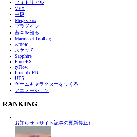
フォトリアル
VFX
中級
Megascans
プラグイン
基本を知る
Marmoset Toolbag
Arnold
スケッチ
Sapphire
FumeFX
tyFlow
Phoenix FD
UE5
ゲームキャラクターをつくる
アニメーション
RANKING
お知らせ（サイト記事の更新停止）