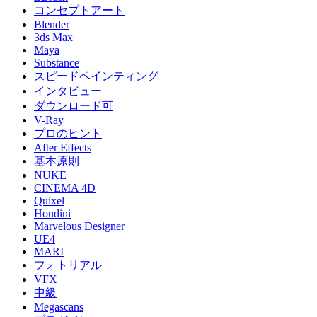
コンセプトアート
Blender
3ds Max
Maya
Substance
スピードペインティング
インタビュー
ダウンロード可
V-Ray
プロのヒント
After Effects
基本原則
NUKE
CINEMA 4D
Quixel
Houdini
Marvelous Designer
UE4
MARI
フォトリアル
VFX
中級
Megascans