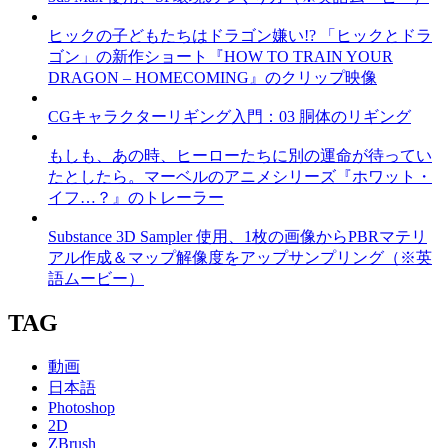
ヒックの子どもたちはドラゴン嫌い!? 「ヒックとドラ
ゴン」の新作ショート『HOW TO TRAIN YOUR
DRAGON – HOMECOMING』のクリップ映像
CGキャラクターリギング入門：03 胴体のリギング
もしも、あの時、ヒーローたちに別の運命が待ってい
たとしたら。マーベルのアニメシリーズ『ホワット・
イフ…？』のトレーラー
Substance 3D Sampler 使用、1枚の画像からPBRマテリ
アル作成＆マップ解像度をアップサンプリング（※英
語ムービー）
TAG
動画
日本語
Photoshop
2D
ZBrush