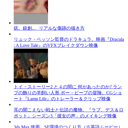
痣、銃創..、リアルな傷跡の描き方
リュック・ベッソン監督のドラキュラ。映画『Dracula
: A Love Tale』のVFXブレイクダウン映像
トイ・ストーリー2 と 4 の間に 何があったのか? ラン
プの飾りの羊飼い人形 ボー・ピープの冒険。CGショ
ート『Lamp Life』のトレーラー＆クリップ映像
耳の聞こえない戦士と伝説の魔物。『ラブ、デス＆ロ
ボット』シーズン3「彼女の声」のメイキング映像
3ds Max 使用、SF環境のつくり方（※英語ムービー）