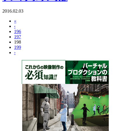
2016.02.03
«
‹
196
197
198
199
›