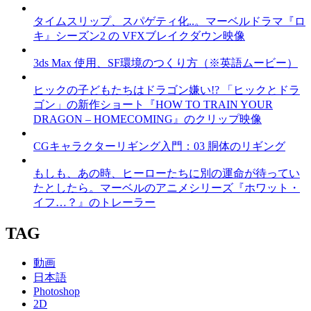
タイムスリップ、スパゲティ化..。マーベルドラマ『ロ
キ』シーズン2 の VFXブレイクダウン映像
3ds Max 使用、SF環境のつくり方（※英語ムービー）
ヒックの子どもたちはドラゴン嫌い!? 「ヒックとドラ
ゴン」の新作ショート『HOW TO TRAIN YOUR
DRAGON – HOMECOMING』のクリップ映像
CGキャラクターリギング入門：03 胴体のリギング
もしも、あの時、ヒーローたちに別の運命が待ってい
たとしたら。マーベルのアニメシリーズ『ホワット・
イフ…？』のトレーラー
TAG
動画
日本語
Photoshop
2D