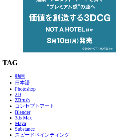
TAG
動画
日本語
Photoshop
2D
ZBrush
コンセプトアート
Blender
3ds Max
Maya
Substance
スピードペインティング