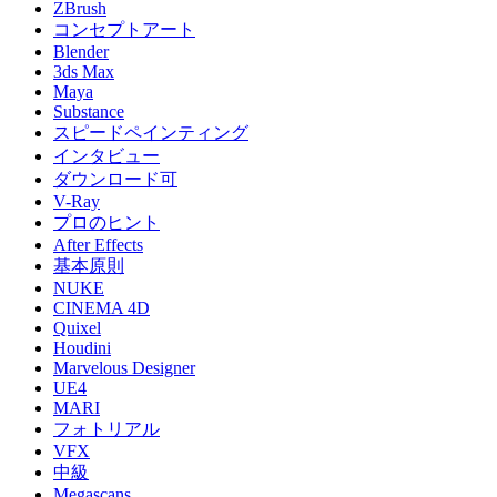
ZBrush
コンセプトアート
Blender
3ds Max
Maya
Substance
スピードペインティング
インタビュー
ダウンロード可
V-Ray
プロのヒント
After Effects
基本原則
NUKE
CINEMA 4D
Quixel
Houdini
Marvelous Designer
UE4
MARI
フォトリアル
VFX
中級
Megascans