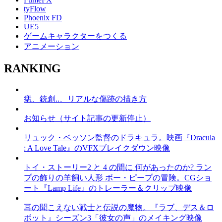
tyFlow
Phoenix FD
UE5
ゲームキャラクターをつくる
アニメーション
RANKING
痣、銃創..、リアルな傷跡の描き方
お知らせ（サイト記事の更新停止）
リュック・ベッソン監督のドラキュラ。映画『Dracula
: A Love Tale』のVFXブレイクダウン映像
トイ・ストーリー2 と 4 の間に 何があったのか? ラン
プの飾りの羊飼い人形 ボー・ピープの冒険。CGショ
ート『Lamp Life』のトレーラー＆クリップ映像
耳の聞こえない戦士と伝説の魔物。『ラブ、デス＆ロ
ボット』シーズン3「彼女の声」のメイキング映像