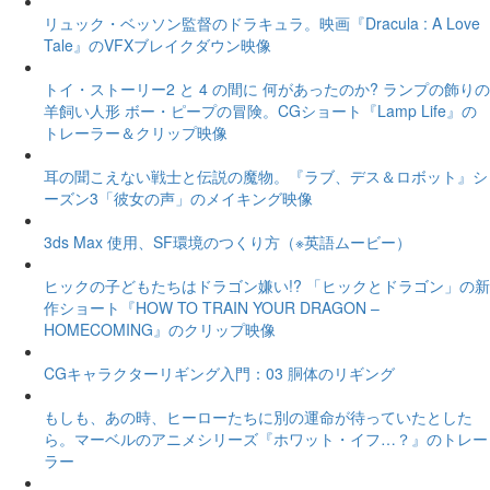
リュック・ベッソン監督のドラキュラ。映画『Dracula : A Love
Tale』のVFXブレイクダウン映像
トイ・ストーリー2 と 4 の間に 何があったのか? ランプの飾りの
羊飼い人形 ボー・ピープの冒険。CGショート『Lamp Life』の
トレーラー＆クリップ映像
耳の聞こえない戦士と伝説の魔物。『ラブ、デス＆ロボット』シ
ーズン3「彼女の声」のメイキング映像
3ds Max 使用、SF環境のつくり方（※英語ムービー）
ヒックの子どもたちはドラゴン嫌い!? 「ヒックとドラゴン」の新
作ショート『HOW TO TRAIN YOUR DRAGON –
HOMECOMING』のクリップ映像
CGキャラクターリギング入門：03 胴体のリギング
もしも、あの時、ヒーローたちに別の運命が待っていたとした
ら。マーベルのアニメシリーズ『ホワット・イフ…？』のトレー
ラー