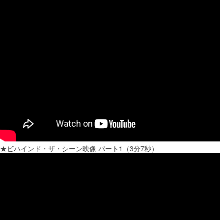
★ビハインド・ザ・シーン映像 パート1（3分7秒）