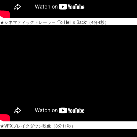
★シネマティックトレーラー 'To Hell & Back'（4分4秒）
★VFXブレイクダウン映像（3分11秒）