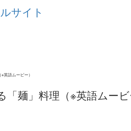
シャルサイト
料理（※英語ムービー）
4D で作る「麺」料理（※英語ムー