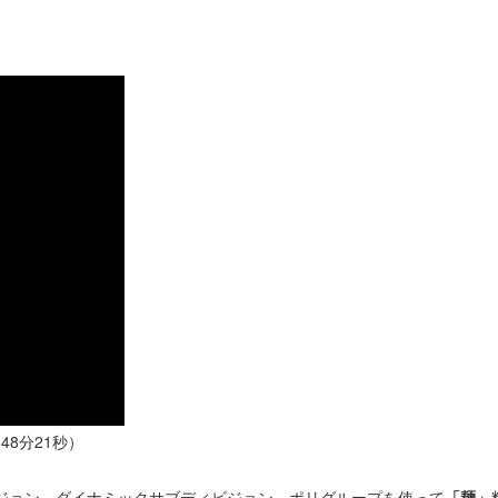
 4D（48分21秒）
ジョン、ダイナミックサブディビジョン、ポリグループを使って
「麺」