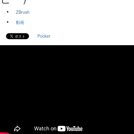
ZBrush
動画
Pocket