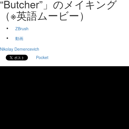
“Butcher”」のメイキング
（※英語ムービー）
ZBrush
動画
Nikolay Demencevich
Pocket