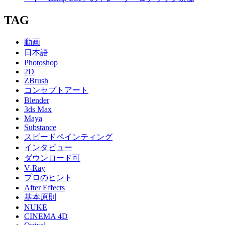
TAG
動画
日本語
Photoshop
2D
ZBrush
コンセプトアート
Blender
3ds Max
Maya
Substance
スピードペインティング
インタビュー
ダウンロード可
V-Ray
プロのヒント
After Effects
基本原則
NUKE
CINEMA 4D