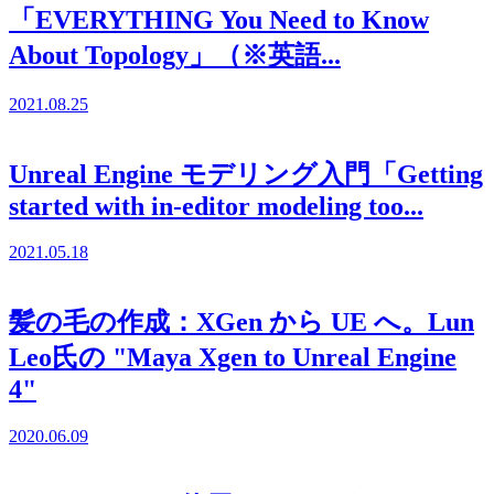
「EVERYTHING You Need to Know
About Topology」（※英語...
2021.08.25
Unreal Engine モデリング入門「Getting
started with in-editor modeling too...
2021.05.18
髪の毛の作成：XGen から UE へ。Lun
Leo氏の "Maya Xgen to Unreal Engine
4"
2020.06.09