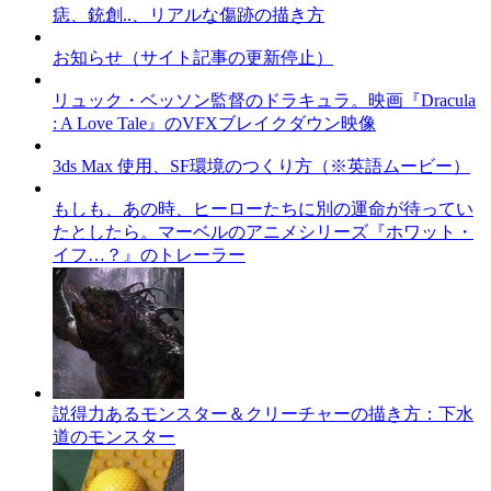
痣、銃創..、リアルな傷跡の描き方
お知らせ（サイト記事の更新停止）
リュック・ベッソン監督のドラキュラ。映画『Dracula
: A Love Tale』のVFXブレイクダウン映像
3ds Max 使用、SF環境のつくり方（※英語ムービー）
もしも、あの時、ヒーローたちに別の運命が待ってい
たとしたら。マーベルのアニメシリーズ『ホワット・
イフ…？』のトレーラー
説得力あるモンスター＆クリーチャーの描き方：下水
道のモンスター