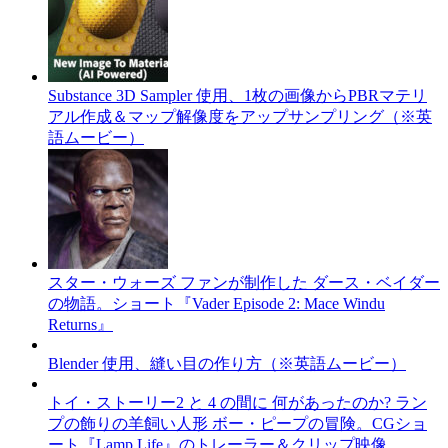
Substance 3D Sampler 使用、1枚の画像からPBRマテリ
アル作成＆マップ解像度をアップサンプリング（※英
語ムービー）
スター・ウォーズ ファンが制作した ダース・ベイダー
の物語。ショート『Vader Episode 2: Mace Windu
Returns』
Blender 使用、縫い目の作り方（※英語ムービー）
トイ・ストーリー2 と 4 の間に 何があったのか? ラン
プの飾りの羊飼い人形 ボー・ピープの冒険。CGショ
ート『Lamp Life』のトレーラー＆クリップ映像