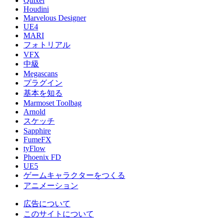
Quixel
Houdini
Marvelous Designer
UE4
MARI
フォトリアル
VFX
中級
Megascans
プラグイン
基本を知る
Marmoset Toolbag
Arnold
スケッチ
Sapphire
FumeFX
tyFlow
Phoenix FD
UE5
ゲームキャラクターをつくる
アニメーション
広告について
このサイトについて