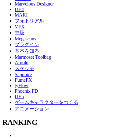
Marvelous Designer
UE4
MARI
フォトリアル
VFX
中級
Megascans
プラグイン
基本を知る
Marmoset Toolbag
Arnold
スケッチ
Sapphire
FumeFX
tyFlow
Phoenix FD
UE5
ゲームキャラクターをつくる
アニメーション
RANKING