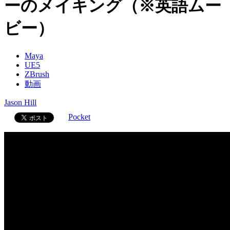
ーのメイキング（※英語ムー
ビー）
Maya
UE5
ZBrush
動画
Jason Hill
Pocket