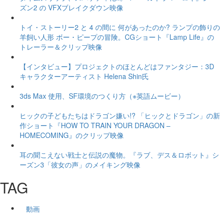
ズン2 の VFXブレイクダウン映像
トイ・ストーリー2 と 4 の間に 何があったのか? ランプの飾りの
羊飼い人形 ボー・ピープの冒険。CGショート『Lamp Life』の
トレーラー＆クリップ映像
【インタビュー】プロジェクトのほとんどはファンタジー：3D
キャラクターアーティスト Helena Shin氏
3ds Max 使用、SF環境のつくり方（※英語ムービー）
ヒックの子どもたちはドラゴン嫌い!? 「ヒックとドラゴン」の新
作ショート『HOW TO TRAIN YOUR DRAGON –
HOMECOMING』のクリップ映像
耳の聞こえない戦士と伝説の魔物。『ラブ、デス＆ロボット』シ
ーズン3「彼女の声」のメイキング映像
TAG
動画