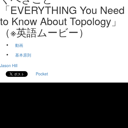
「EVERYTHING You Need
to Know About Topology」
（※英語ムービー）
動画
基本原則
Jason Hill
Pocket