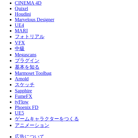
CINEMA 4D
Quixel
Houdini
Marvelous Designer
UE4
MARI
フォトリアル
VFX
中級
Megascans
プラグイン
基本を知る
Marmoset Toolbag
Arnold
スケッチ
Sapphire
FumeFX
tyFlow
Phoenix FD
UE5
ゲームキャラクターをつくる
アニメーション
広告について