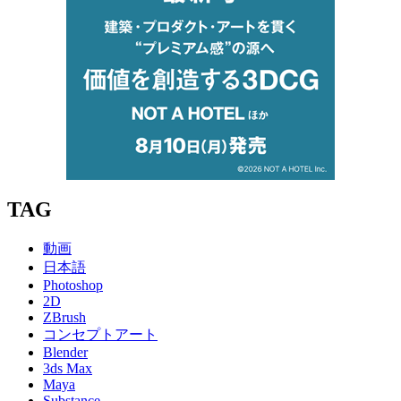
TAG
動画
日本語
Photoshop
2D
ZBrush
コンセプトアート
Blender
3ds Max
Maya
Substance