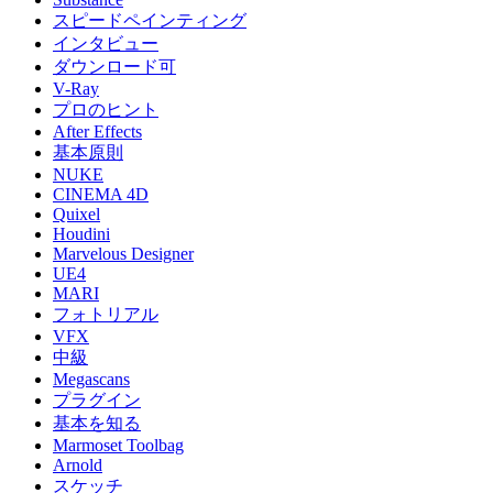
スピードペインティング
インタビュー
ダウンロード可
V-Ray
プロのヒント
After Effects
基本原則
NUKE
CINEMA 4D
Quixel
Houdini
Marvelous Designer
UE4
MARI
フォトリアル
VFX
中級
Megascans
プラグイン
基本を知る
Marmoset Toolbag
Arnold
スケッチ