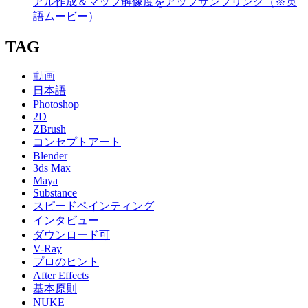
アル作成＆マップ解像度をアップサンプリング（※英
語ムービー）
TAG
動画
日本語
Photoshop
2D
ZBrush
コンセプトアート
Blender
3ds Max
Maya
Substance
スピードペインティング
インタビュー
ダウンロード可
V-Ray
プロのヒント
After Effects
基本原則
NUKE