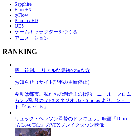
Sapphire
FumeFX
tyFlow
Phoenix FD
UE5
ゲームキャラクターをつくる
アニメーション
RANKING
痣、銃創..、リアルな傷跡の描き方
お知らせ（サイト記事の更新停止）
今度は都市。私たちの創造主の物語。ニール・ブロム
カンプ監督の VFXスタジオ Oats Studios より、ショー
ト『God: City』
リュック・ベッソン監督のドラキュラ。映画『Dracula
: A Love Tale』のVFXブレイクダウン映像