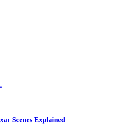
ー
es Explained