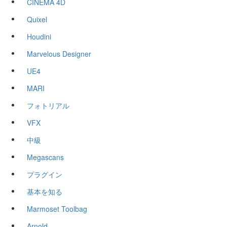
CINEMA 4D
Quixel
Houdini
Marvelous Designer
UE4
MARI
フォトリアル
VFX
中級
Megascans
プラグイン
基本を知る
Marmoset Toolbag
Arnold