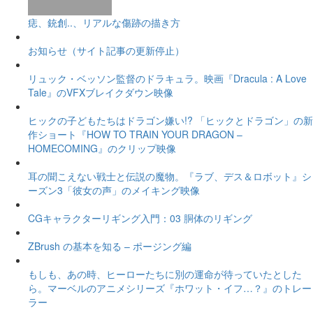
痣、銃創..、リアルな傷跡の描き方
お知らせ（サイト記事の更新停止）
リュック・ベッソン監督のドラキュラ。映画『Dracula : A Love
Tale』のVFXブレイクダウン映像
ヒックの子どもたちはドラゴン嫌い!? 「ヒックとドラゴン」の新
作ショート『HOW TO TRAIN YOUR DRAGON –
HOMECOMING』のクリップ映像
耳の聞こえない戦士と伝説の魔物。『ラブ、デス＆ロボット』シ
ーズン3「彼女の声」のメイキング映像
CGキャラクターリギング入門：03 胴体のリギング
ZBrush の基本を知る – ポージング編
もしも、あの時、ヒーローたちに別の運命が待っていたとした
ら。マーベルのアニメシリーズ『ホワット・イフ…？』のトレー
ラー