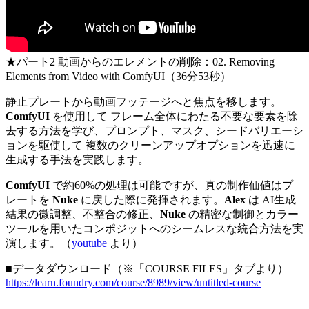
★パート2 動画からのエレメントの削除：02. Removing
Elements from Video with ComfyUI（36分53秒）
静止プレートから動画フッテージへと焦点を移します。
ComfyUI
を使用して フレーム全体にわたる不要な要素を除
去する方法を学び、プロンプト、マスク、シードバリエーシ
ョンを駆使して 複数のクリーンアップオプションを迅速に
生成する手法を実践します。
ComfyUI
で約60%の処理は可能ですが、真の制作価値はプ
レートを
Nuke
に戻した際に発揮されます。
Alex
は AI生成
結果の微調整、不整合の修正、
Nuke
の精密な制御とカラー
ツールを用いたコンポジットへのシームレスな統合方法を実
演します。（
youtube
より）
■データダウンロード（※「COURSE FILES」タブより）
https://learn.foundry.com/course/8989/view/untitled-course