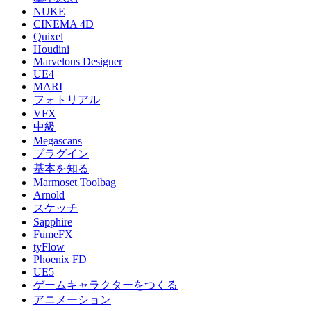
NUKE
CINEMA 4D
Quixel
Houdini
Marvelous Designer
UE4
MARI
フォトリアル
VFX
中級
Megascans
プラグイン
基本を知る
Marmoset Toolbag
Arnold
スケッチ
Sapphire
FumeFX
tyFlow
Phoenix FD
UE5
ゲームキャラクターをつくる
アニメーション