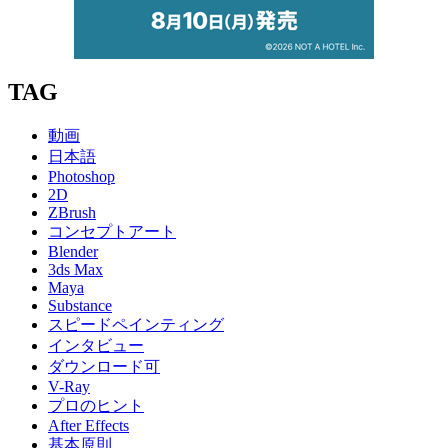
TAG
動画
日本語
Photoshop
2D
ZBrush
コンセプトアート
Blender
3ds Max
Maya
Substance
スピードペインティング
インタビュー
ダウンロード可
V-Ray
プロのヒント
After Effects
基本原則