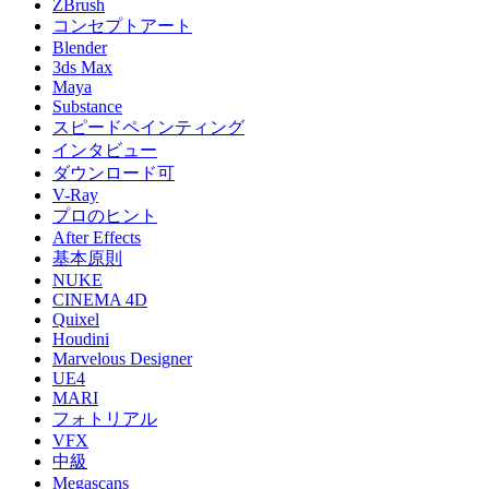
ZBrush
コンセプトアート
Blender
3ds Max
Maya
Substance
スピードペインティング
インタビュー
ダウンロード可
V-Ray
プロのヒント
After Effects
基本原則
NUKE
CINEMA 4D
Quixel
Houdini
Marvelous Designer
UE4
MARI
フォトリアル
VFX
中級
Megascans