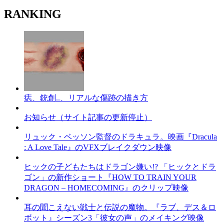
RANKING
痣、銃創..、リアルな傷跡の描き方
お知らせ（サイト記事の更新停止）
リュック・ベッソン監督のドラキュラ。映画『Dracula
: A Love Tale』のVFXブレイクダウン映像
ヒックの子どもたちはドラゴン嫌い!? 「ヒックとドラ
ゴン」の新作ショート『HOW TO TRAIN YOUR
DRAGON – HOMECOMING』のクリップ映像
耳の聞こえない戦士と伝説の魔物。『ラブ、デス＆ロ
ボット』シーズン3「彼女の声」のメイキング映像