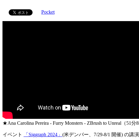
Pocket
★Ana Carolina Pereira - Furry Monsters - ZBrush to Unreal（5
イベント
「Siggraph 2024」
(米デンバー、7/29-8/1 開催) の