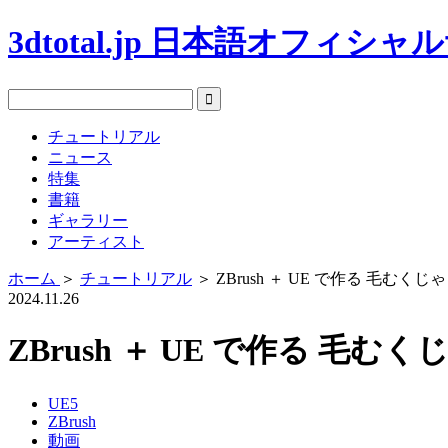
3dtotal.jp 日本語オフィシ
チュートリアル
ニュース
特集
書籍
ギャラリー
アーティスト
ホーム
＞
チュートリアル
＞
ZBrush ＋ UE で作る 毛
2024.11.26
ZBrush ＋ UE で作る 
UE5
ZBrush
動画