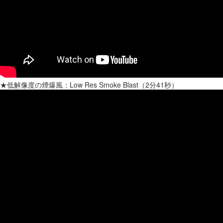
★低解像度の煙爆風：Low Res Smoke Blast（2分41秒）