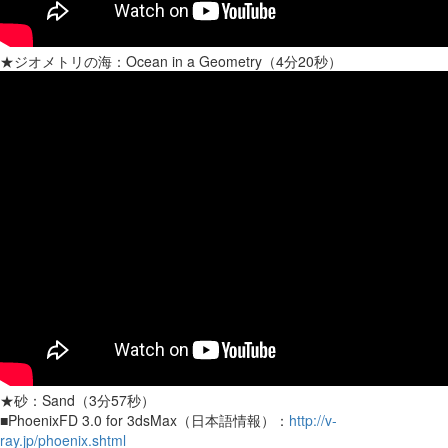
★ジオメトリの海：Ocean in a Geometry（4分20秒）
★砂：Sand（3分57秒）
■PhoenixFD 3.0 for 3dsMax（日本語情報）：
http://v-
ray.jp/phoenix.shtml