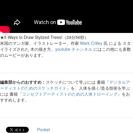
★5 Ways to Draw Stylized Trees!（24分56秒）
米国のマンガ家、イラストレーター、作家
Mark Crilley
氏 による スタ
イライズされた 木の描き方。
youtube チャンネル
にはこの他にも多数
のムービーがあります。
編集部からのおすすめ：
スケッチについて学ぶには 書籍
『デジタルア
ーティストのためのスケッチガイド』
を、人体を描く/造る技術を学ぶ
には 書籍
『コンセプトアーティストのための人体ドローイング』
をお
すすめします。
Pocket