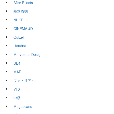
After Effects
基本原則
NUKE
CINEMA 4D
Quixel
Houdini
Marvelous Designer
UE4
MARI
フォトリアル
VFX
中級
Megascans