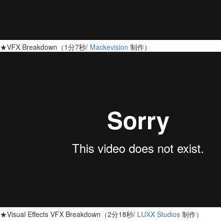
★VFX Breakdown（1分7秒/
Mackevision
制作）
★Visual Effects VFX Breakdown（2分18秒/
LUXX Studios
制作）