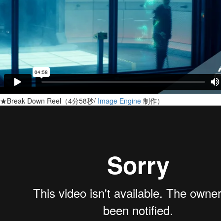
★Break Down Reel（4分58秒/
Image Engine
制作）