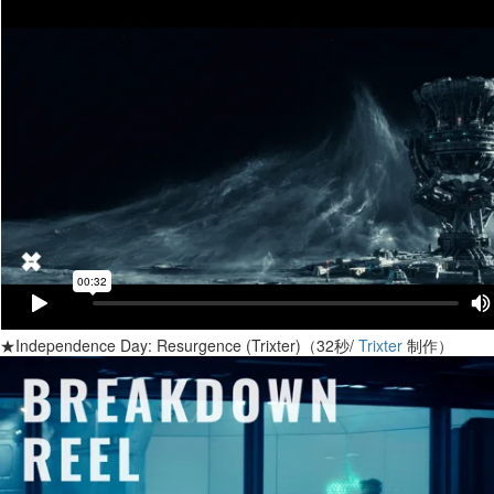
★Independence Day: Resurgence (Trixter)（32秒/
Trixter
制作）