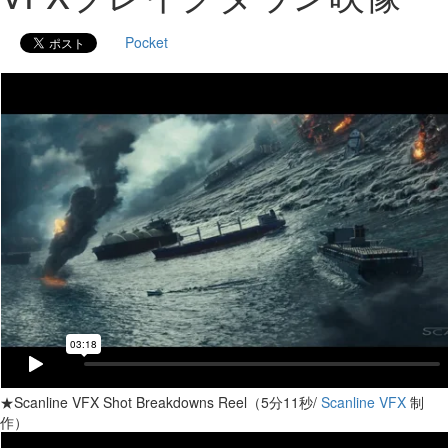
Pocket
★Scanline VFX Shot Breakdowns Reel（5分11秒/
Scanline VFX
制
作）