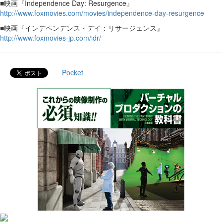
■映画『Independence Day: Resurgence』
http://www.foxmovies.com/movies/independence-day-resurgence
■映画『インデペンデンス・デイ：リサージェンス』
http://www.foxmovies-jp.com/idr/
Pocket