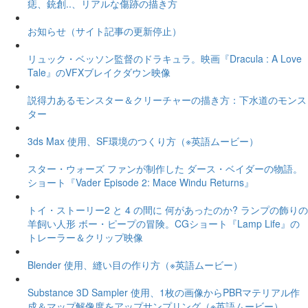
痣、銃創..、リアルな傷跡の描き方
お知らせ（サイト記事の更新停止）
リュック・ベッソン監督のドラキュラ。映画『Dracula : A Love
Tale』のVFXブレイクダウン映像
説得力あるモンスター＆クリーチャーの描き方：下水道のモンス
ター
3ds Max 使用、SF環境のつくり方（※英語ムービー）
スター・ウォーズ ファンが制作した ダース・ベイダーの物語。
ショート『Vader Episode 2: Mace Windu Returns』
トイ・ストーリー2 と 4 の間に 何があったのか? ランプの飾りの
羊飼い人形 ボー・ピープの冒険。CGショート『Lamp Life』の
トレーラー＆クリップ映像
Blender 使用、縫い目の作り方（※英語ムービー）
Substance 3D Sampler 使用、1枚の画像からPBRマテリアル作
成＆マップ解像度をアップサンプリング（※英語ムービー）