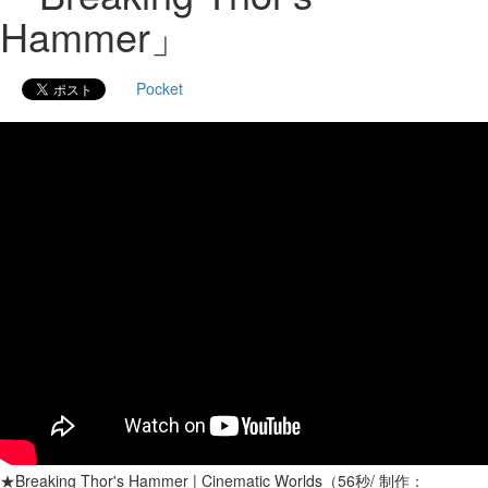
Hammer」
Pocket
★Breaking Thor's Hammer | Cinematic Worlds（56秒/ 制作：