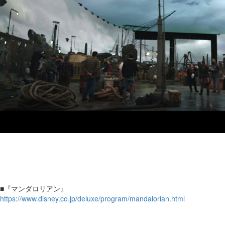
■『マンダロリアン』
https://www.disney.co.jp/deluxe/program/mandalorian.html