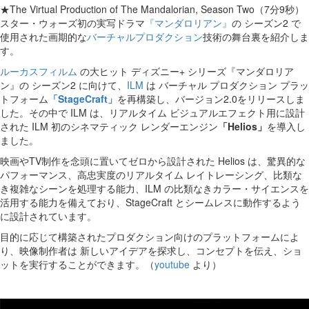
★The Virtual Production of The Mandalorian, Season Two（7分9秒）
スター・ウォーズ初の実写ドラマ
『マンダロリアン』
の シーズン2 で
使用された画期的な
バーチャルプロダクション
技術の舞台裏を紹介しま
す。
ルーカスフィルム
の大ヒット ディズニー+ シリーズ『マンダロリア
ン』の シーズン2 に向けて、
ILM
は バーチャル プロダクション プラッ
トフォーム
「StageCraft」
を再構築し、バージョン2.0をリリースしま
した。その中で ILM は、リアルタイム ビジュアルエフェクト用に設計
された ILM 初のシネマティック レンダーエンジン
「Helios」
を導入し
ました。
映画やTV制作を念頭に置いてゼロから設計された Helios は、驚異的な
パフォーマンス、高忠実度のリアルタイム レイトレーシング、比類な
き複雑なシーンを処理する能力、ILM の比類なきカラー・サイエンスを
活用する能力を備えており、StageCraft とシームレスに動作するよう
に設計されています。
目的に応じて構築されたプロダクション向けのプラットフォームによ
り、映像制作者は 新しいアイデアを探求し、コンセプトを伝え、ショ
ットを実行することができます。（
youtube
より）