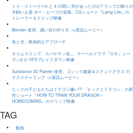
トイ・ストーリー2 と 4 の間に 何があったのか? ランプの飾りの
羊飼い人形 ボー・ピープの冒険。CGショート『Lamp Life』の
トレーラー＆クリップ映像
Blender 使用、縫い目の作り方（※英語ムービー）
色と光：映画的なアプローチ
タイムスリップ、スパゲティ化..。マーベルドラマ『ロキ』シー
ズン2 の VFXブレイクダウン映像
Substance 3D Painter 使用、ゴシック建築＆ステンドグラス の
テクスチャリング（※英語ムービー）
ヒックの子どもたちはドラゴン嫌い!? 「ヒックとドラゴン」の新
作ショート『HOW TO TRAIN YOUR DRAGON –
HOMECOMING』のクリップ映像
TAG
動画