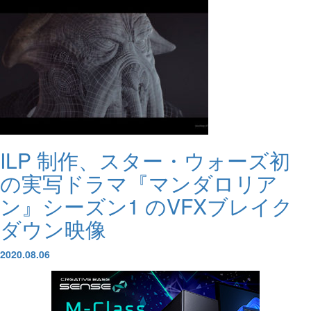
ILP 制作、スター・ウォーズ初
の実写ドラマ『マンダロリア
ン』シーズン1 のVFXブレイク
ダウン映像
2020.08.06