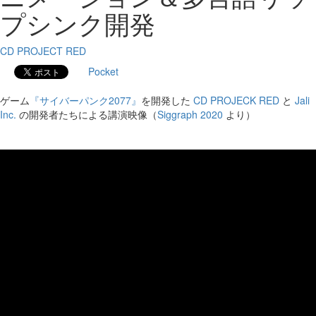
プシンク開発
CD PROJECT RED
Pocket
ゲーム
『サイバーパンク2077』
を開発した
CD PROJECK RED
と
Jali
Inc.
の開発者たちによる講演映像（
Siggraph 2020
より）