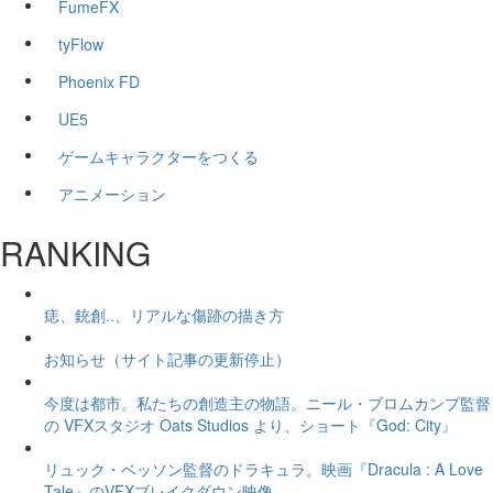
FumeFX
tyFlow
Phoenix FD
UE5
ゲームキャラクターをつくる
アニメーション
RANKING
痣、銃創..、リアルな傷跡の描き方
お知らせ（サイト記事の更新停止）
今度は都市。私たちの創造主の物語。ニール・ブロムカンプ監督
の VFXスタジオ Oats Studios より、ショート『God: City』
リュック・ベッソン監督のドラキュラ。映画『Dracula : A Love
Tale』のVFXブレイクダウン映像