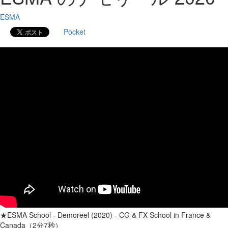
ESMA
Pocket
★ESMA School - Demoreel (2020) - CG & FX School in France &
Canada（2分7秒）