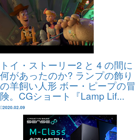
トイ・ストーリー2 と 4 の間に
何があったのか? ランプの飾り
の羊飼い人形 ボー・ピープの冒
険。CGショート『Lamp Lif...
2020.02.09