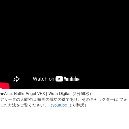
★Alita: Battle Angel VFX | Weta Digital（2分59秒）
アリータの人間性は 映画の成功の鍵であり、そのキャラクターは フォ
した方法をご覧ください。（
youtube
より翻訳）