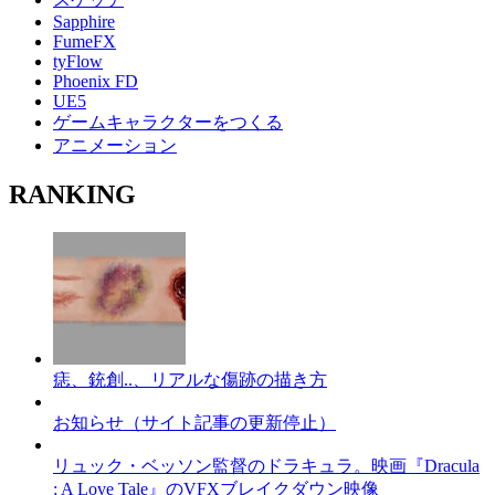
Sapphire
FumeFX
tyFlow
Phoenix FD
UE5
ゲームキャラクターをつくる
アニメーション
RANKING
痣、銃創..、リアルな傷跡の描き方
お知らせ（サイト記事の更新停止）
リュック・ベッソン監督のドラキュラ。映画『Dracula
: A Love Tale』のVFXブレイクダウン映像