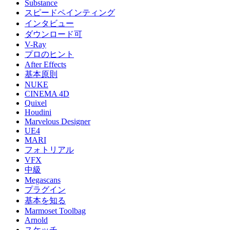
Substance
スピードペインティング
インタビュー
ダウンロード可
V-Ray
プロのヒント
After Effects
基本原則
NUKE
CINEMA 4D
Quixel
Houdini
Marvelous Designer
UE4
MARI
フォトリアル
VFX
中級
Megascans
プラグイン
基本を知る
Marmoset Toolbag
Arnold
スケッチ