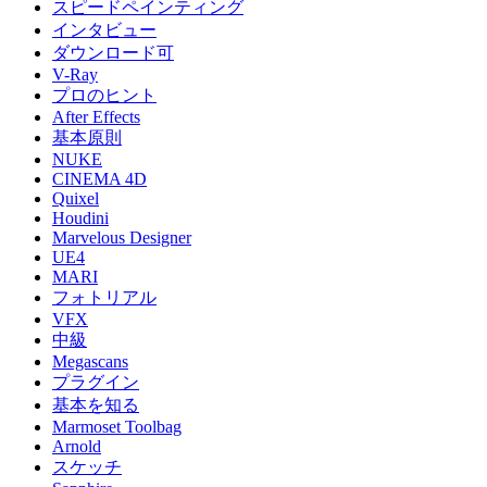
スピードペインティング
インタビュー
ダウンロード可
V-Ray
プロのヒント
After Effects
基本原則
NUKE
CINEMA 4D
Quixel
Houdini
Marvelous Designer
UE4
MARI
フォトリアル
VFX
中級
Megascans
プラグイン
基本を知る
Marmoset Toolbag
Arnold
スケッチ