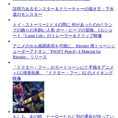
説得力あるモンスター＆クリーチャーの描き方：下水
道のモンスター
トイ・ストーリー2 と 4 の間に 何があったのか? ラン
プの飾りの羊飼い人形 ボー・ピープの冒険。CGショ
ート『Lamp Life』のトレーラー＆クリップ映像
アニメのセル画調表現を可能に。Blender 用トゥーンシ
ェーダーアドオン「PSOFT Pencil+ 4 Material for
Blender」リリース
「ドクター・フー」がカートゥーンに!? 手描きアニメ
＋CG視覚効果。『ドクター・フー』S2 のメイキング
映像
もしも、あの時、ヒーローたちに別の運命が待ってい