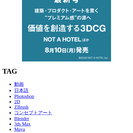
TAG
動画
日本語
Photoshop
2D
ZBrush
コンセプトアート
Blender
3ds Max
Maya