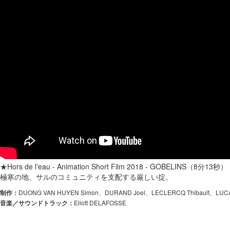
★Hors de l'eau - Animation Short Film 2018 - GOBELINS（8分13秒）
極寒の地、サルのコミュニティを支配する厳しい掟。
DUONG VAN HUYEN Simon、DURAND Joel、LECLERCQ Thibault、LUCAS 
制作：
Eliott DELAFOSSE
音楽／サウンドトラック：