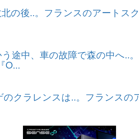
北の後..。フランスのアートスクール
う途中、車の故障で森の中へ..
O...
クラレンスは..。フランスのアート