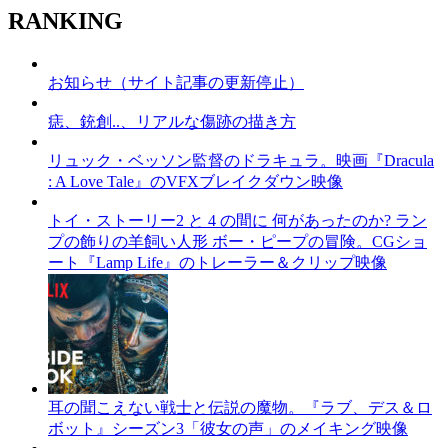
RANKING
お知らせ（サイト記事の更新停止）
痣、銃創..、リアルな傷跡の描き方
リュック・ベッソン監督のドラキュラ。映画『Dracula
: A Love Tale』のVFXブレイクダウン映像
トイ・ストーリー2 と 4 の間に 何があったのか? ラン
プの飾りの羊飼い人形 ボー・ピープの冒険。CGショ
ート『Lamp Life』のトレーラー＆クリップ映像
耳の聞こえない戦士と伝説の魔物。『ラブ、デス＆ロ
ボット』シーズン3「彼女の声」のメイキング映像