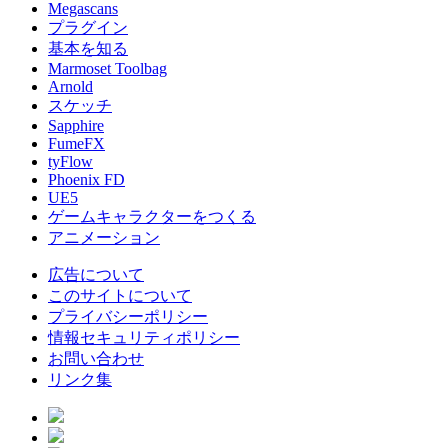
Megascans
プラグイン
基本を知る
Marmoset Toolbag
Arnold
スケッチ
Sapphire
FumeFX
tyFlow
Phoenix FD
UE5
ゲームキャラクターをつくる
アニメーション
広告について
このサイトについて
プライバシーポリシー
情報セキュリティポリシー
お問い合わせ
リンク集