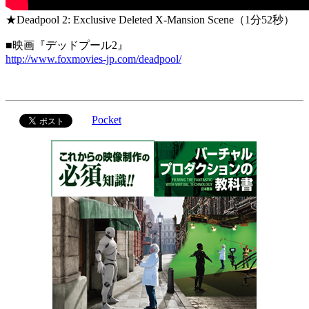
★Deadpool 2: Exclusive Deleted X-Mansion Scene（1分52秒）
■映画『デッドプール2』
http://www.foxmovies-jp.com/deadpool/
Pocket