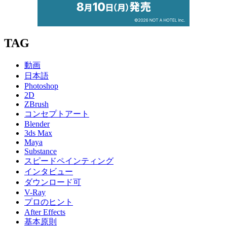
TAG
動画
日本語
Photoshop
2D
ZBrush
コンセプトアート
Blender
3ds Max
Maya
Substance
スピードペインティング
インタビュー
ダウンロード可
V-Ray
プロのヒント
After Effects
基本原則