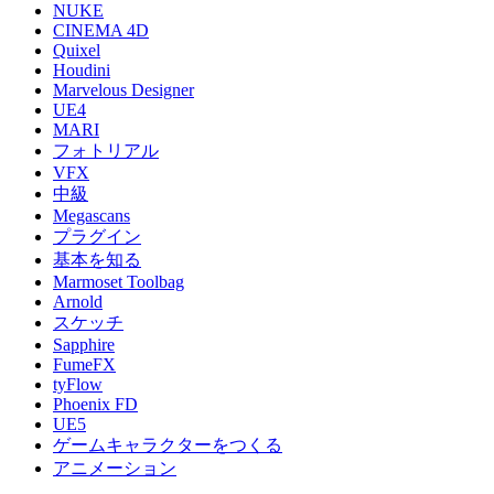
NUKE
CINEMA 4D
Quixel
Houdini
Marvelous Designer
UE4
MARI
フォトリアル
VFX
中級
Megascans
プラグイン
基本を知る
Marmoset Toolbag
Arnold
スケッチ
Sapphire
FumeFX
tyFlow
Phoenix FD
UE5
ゲームキャラクターをつくる
アニメーション