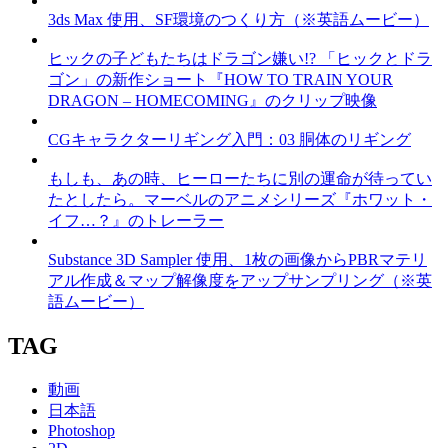
3ds Max 使用、SF環境のつくり方（※英語ムービー）
ヒックの子どもたちはドラゴン嫌い!? 「ヒックとドラ
ゴン」の新作ショート『HOW TO TRAIN YOUR
DRAGON – HOMECOMING』のクリップ映像
CGキャラクターリギング入門：03 胴体のリギング
もしも、あの時、ヒーローたちに別の運命が待ってい
たとしたら。マーベルのアニメシリーズ『ホワット・
イフ…？』のトレーラー
Substance 3D Sampler 使用、1枚の画像からPBRマテリ
アル作成＆マップ解像度をアップサンプリング（※英
語ムービー）
TAG
動画
日本語
Photoshop