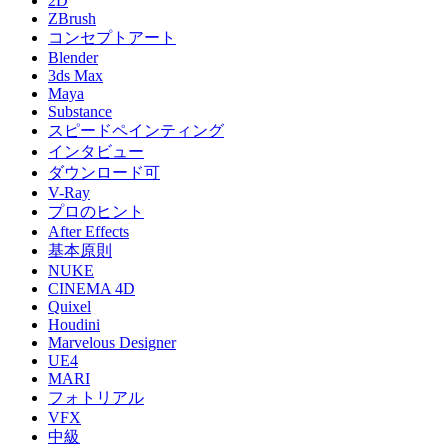
2D
ZBrush
コンセプトアート
Blender
3ds Max
Maya
Substance
スピードペインティング
インタビュー
ダウンロード可
V-Ray
プロのヒント
After Effects
基本原則
NUKE
CINEMA 4D
Quixel
Houdini
Marvelous Designer
UE4
MARI
フォトリアル
VFX
中級