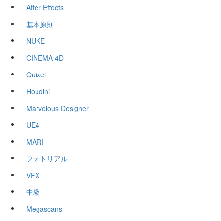
After Effects
基本原則
NUKE
CINEMA 4D
Quixel
Houdini
Marvelous Designer
UE4
MARI
フォトリアル
VFX
中級
Megascans