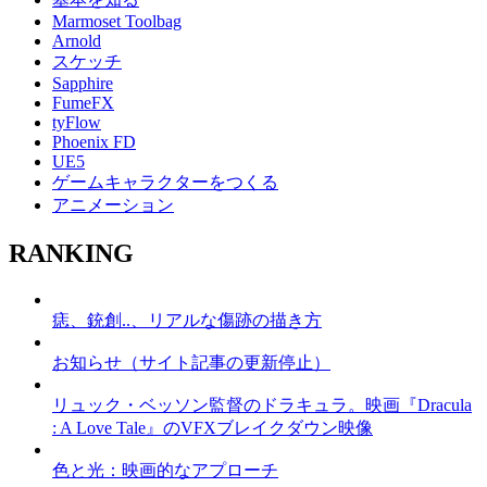
Marmoset Toolbag
Arnold
スケッチ
Sapphire
FumeFX
tyFlow
Phoenix FD
UE5
ゲームキャラクターをつくる
アニメーション
RANKING
痣、銃創..、リアルな傷跡の描き方
お知らせ（サイト記事の更新停止）
リュック・ベッソン監督のドラキュラ。映画『Dracula
: A Love Tale』のVFXブレイクダウン映像
色と光：映画的なアプローチ