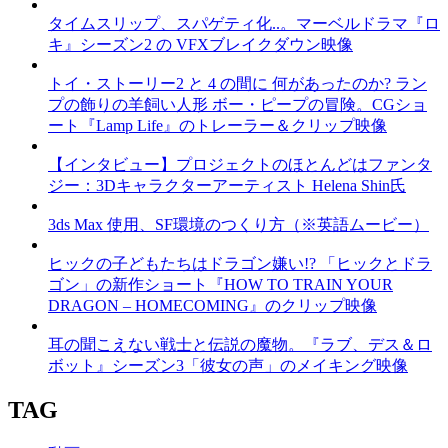
タイムスリップ、スパゲティ化..。マーベルドラマ『ロ
キ』シーズン2 の VFXブレイクダウン映像
トイ・ストーリー2 と 4 の間に 何があったのか? ラン
プの飾りの羊飼い人形 ボー・ピープの冒険。CGショ
ート『Lamp Life』のトレーラー＆クリップ映像
【インタビュー】プロジェクトのほとんどはファンタ
ジー：3Dキャラクターアーティスト Helena Shin氏
3ds Max 使用、SF環境のつくり方（※英語ムービー）
ヒックの子どもたちはドラゴン嫌い!? 「ヒックとドラ
ゴン」の新作ショート『HOW TO TRAIN YOUR
DRAGON – HOMECOMING』のクリップ映像
耳の聞こえない戦士と伝説の魔物。『ラブ、デス＆ロ
ボット』シーズン3「彼女の声」のメイキング映像
TAG