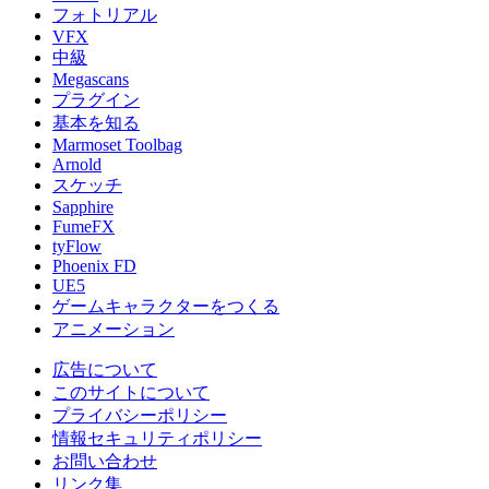
フォトリアル
VFX
中級
Megascans
プラグイン
基本を知る
Marmoset Toolbag
Arnold
スケッチ
Sapphire
FumeFX
tyFlow
Phoenix FD
UE5
ゲームキャラクターをつくる
アニメーション
広告について
このサイトについて
プライバシーポリシー
情報セキュリティポリシー
お問い合わせ
リンク集