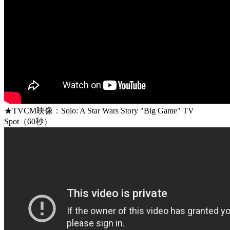
★TVCM映像：Solo: A Star Wars Story "Big Game" TV
Spot（60秒）