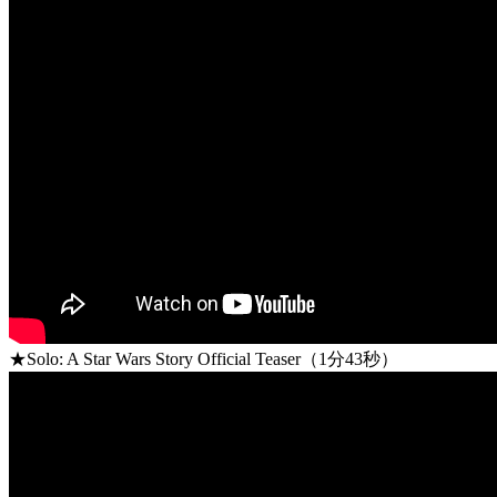
★Solo: A Star Wars Story Official Teaser（1分43秒）