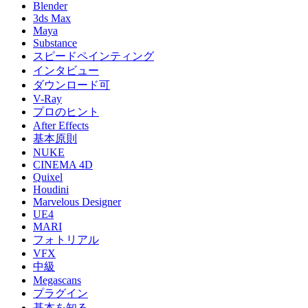
Blender
3ds Max
Maya
Substance
スピードペインティング
インタビュー
ダウンロード可
V-Ray
プロのヒント
After Effects
基本原則
NUKE
CINEMA 4D
Quixel
Houdini
Marvelous Designer
UE4
MARI
フォトリアル
VFX
中級
Megascans
プラグイン
基本を知る