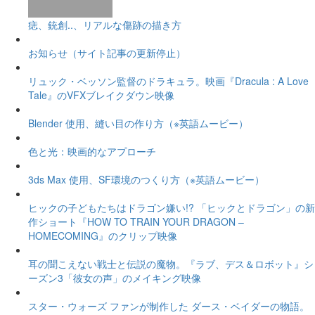
痣、銃創..、リアルな傷跡の描き方
お知らせ（サイト記事の更新停止）
リュック・ベッソン監督のドラキュラ。映画『Dracula : A Love
Tale』のVFXブレイクダウン映像
Blender 使用、縫い目の作り方（※英語ムービー）
色と光：映画的なアプローチ
3ds Max 使用、SF環境のつくり方（※英語ムービー）
ヒックの子どもたちはドラゴン嫌い!? 「ヒックとドラゴン」の新
作ショート『HOW TO TRAIN YOUR DRAGON –
HOMECOMING』のクリップ映像
耳の聞こえない戦士と伝説の魔物。『ラブ、デス＆ロボット』シ
ーズン3「彼女の声」のメイキング映像
スター・ウォーズ ファンが制作した ダース・ベイダーの物語。