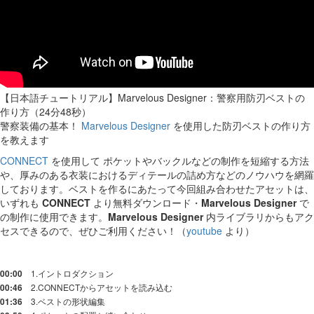
【日本語チュートリアル】Marvelous Designer：警察用防刃ベストの
作り方（24分48秒）
警察装備の基本！
Marvelous Designer
を使用した防刃ベストの作り方
を教えます
CONNECT
を使用して ポケットやバックルなどの制作を短縮する方法
や、厚みのある衣装におけるディテールの詰め方などのノウハウを網羅
しております。ベストを作るにあたって今回組み合わせたアセットは、
いずれも
CONNECT
より無料ダウンロード・
Marvelous Designer
で
の制作に使用できます。
Marvelous Designer
内ライブラリからもアク
セスできるので、ぜひご利用ください！（
youtube
より）
1.イントロダクション
00:00
2.CONNECTからアセットを読み込む
00:46
3.ベストの形状編集
01:36