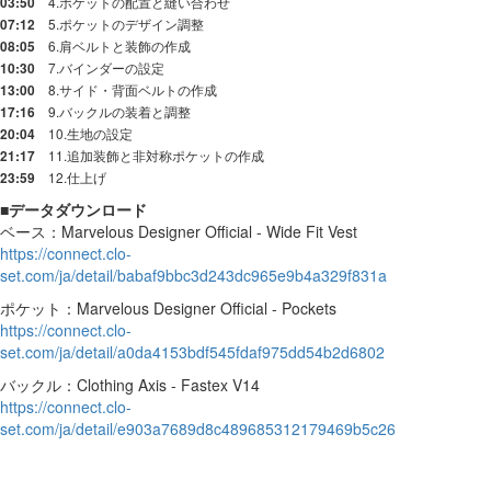
4.ポケットの配置と縫い合わせ
03:50
5.ポケットのデザイン調整
07:12
6.肩ベルトと装飾の作成
08:05
7.バインダーの設定
10:30
8.サイド・背面ベルトの作成
13:00
9.バックルの装着と調整
17:16
10.生地の設定
20:04
11.追加装飾と非対称ポケットの作成
21:17
12.仕上げ
23:59
■データダウンロード
ベース：Marvelous Designer Official - Wide Fit Vest
https://connect.clo-
set.com/ja/detail/babaf9bbc3d243dc965e9b4a329f831a
ポケット：Marvelous Designer Official - Pockets
https://connect.clo-
set.com/ja/detail/a0da4153bdf545fdaf975dd54b2d6802
バックル：Clothing Axis - Fastex V14
https://connect.clo-
set.com/ja/detail/e903a7689d8c489685312179469b5c26