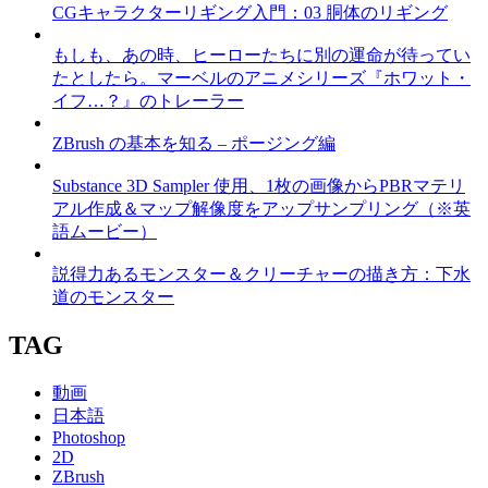
CGキャラクターリギング入門：03 胴体のリギング
もしも、あの時、ヒーローたちに別の運命が待ってい
たとしたら。マーベルのアニメシリーズ『ホワット・
イフ…？』のトレーラー
ZBrush の基本を知る – ポージング編
Substance 3D Sampler 使用、1枚の画像からPBRマテリ
アル作成＆マップ解像度をアップサンプリング（※英
語ムービー）
説得力あるモンスター＆クリーチャーの描き方：下水
道のモンスター
TAG
動画
日本語
Photoshop
2D
ZBrush