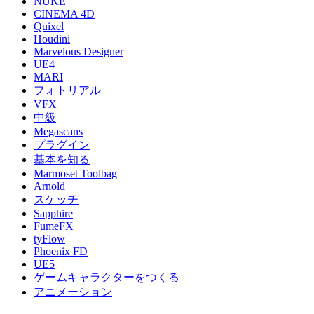
NUKE
CINEMA 4D
Quixel
Houdini
Marvelous Designer
UE4
MARI
フォトリアル
VFX
中級
Megascans
プラグイン
基本を知る
Marmoset Toolbag
Arnold
スケッチ
Sapphire
FumeFX
tyFlow
Phoenix FD
UE5
ゲームキャラクターをつくる
アニメーション