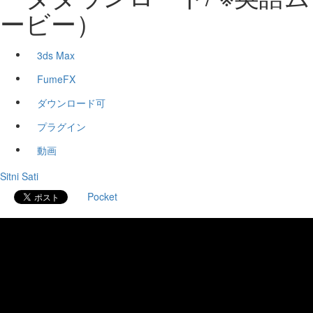
ービー）
3ds Max
FumeFX
ダウンロード可
プラグイン
動画
Sitni Sati
Pocket