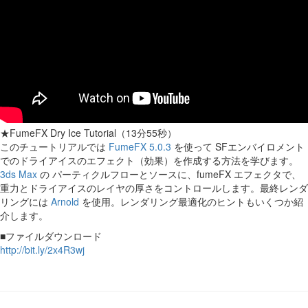
★FumeFX Dry Ice Tutorial（13分55秒）
このチュートリアルでは
FumeFX 5.0.3
を使って SFエンバイロメント
でのドライアイスのエフェクト（効果）を作成する方法を学びます。
3ds Max
の パーティクルフローとソースに、fumeFX エフェクタで、
重力とドライアイスのレイヤの厚さをコントロールします。最終レンダ
リングには
Arnold
を使用。レンダリング最適化のヒントもいくつか紹
介します。
■ファイルダウンロード
http://bit.ly/2x4R3wj