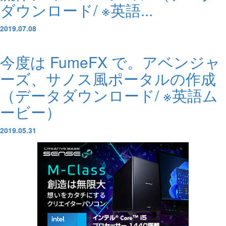
ダウンロード/ ※英語...
2019.07.08
今度は FumeFX で。アベンジャ
ーズ、サノス風ポータルの作成
（データダウンロード/ ※英語ム
ービー）
2019.05.31